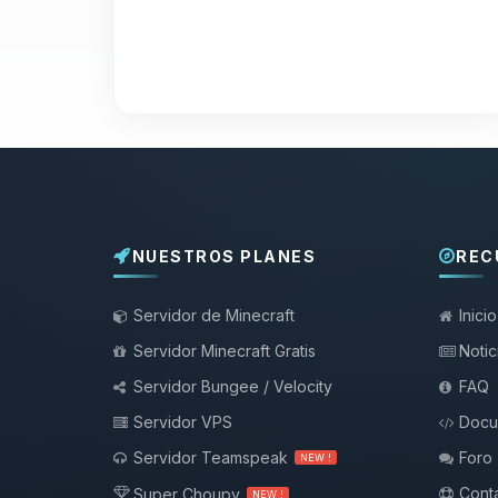
NUESTROS PLANES
REC
Servidor de Minecraft
Inicio
Servidor Minecraft Gratis
Notic
Servidor Bungee / Velocity
FAQ
Servidor VPS
Docu
Servidor Teamspeak
Foro
NEW !
Conta
Super Choupy
NEW !