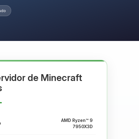
tado
rvidor de Minecraft
s
AMD Ryzen™ 9
7950X3D