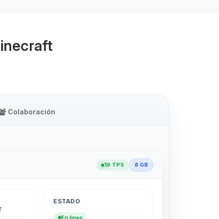
inecraft
Colaboración
19 TPS
8 GB
ESTADO
T
En línea