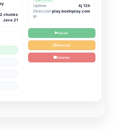
ay
Uptime
4j 12h
Dirección
play.boxtoplay.com
12 chunks
IP
Java 21
Iniciar
Reiniciar
Detener