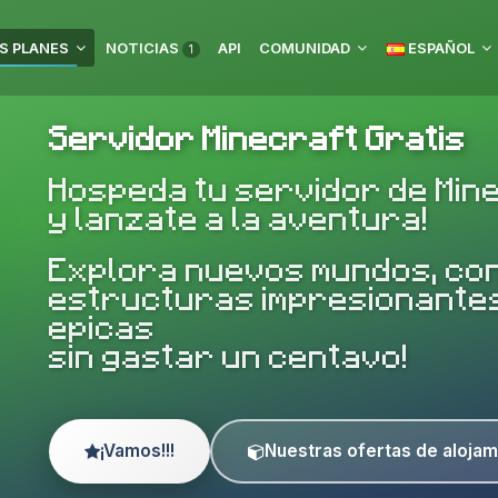
S PLANES
NOTICIAS
API
COMUNIDAD
ESPAÑOL
1
Servidor Minecraft Gratis
Hospeda tu servidor de Min
y lanzate a la aventura!
Explora nuevos mundos, co
estructuras impresionantes
epicas
sin gastar un centavo!
¡Vamos!!!
Nuestras ofertas de alojam