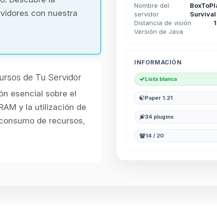
Nombre del
BoxToPl
rvidores con nuestra
servidor
Survival
Distancia de visión
Versión de Java
INFORMACIÓN
ursos de Tu Servidor
Lista blanca
n esencial sobre el
Paper 1.21
RAM y la utilización de
34 plugins
l consumo de recursos,
14 / 20