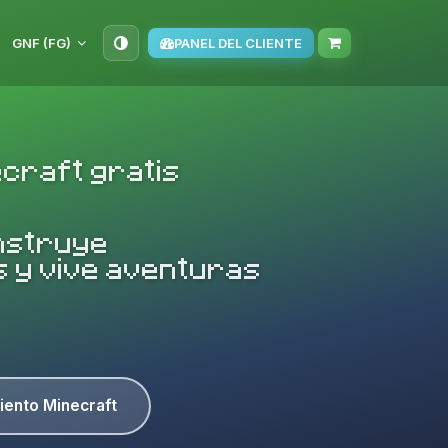
GNF (FG)
PANEL DEL CLIENTE
ecraft gratis
nstruye
 y vive aventuras
iento Minecraft