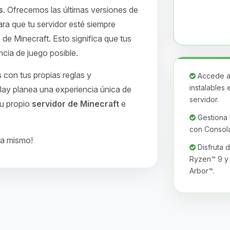
s
. Ofrecemos las últimas versiones de
ra que tu servidor esté siempre
 de Minecraft. Esto significa que tus
ncia de juego posible.
s
con tus propias reglas y
Accede a 
instalables 
lay planea una experiencia única de
servidor.
tu propio
servidor de Minecraft
e
Gestiona f
con Consola
ra mismo!
Disfruta 
Ryzen™ 9 y 
Arbor™.