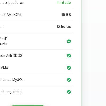
 de jugadores
Ilimitado
ia RAM DDR5
15 GB
ón
12 horas
ón IP
izada
ión Anti DDOS
NVMe
e datos MySQL
 de seguridad