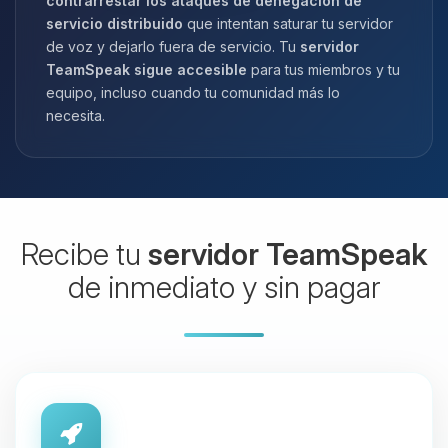
contrarrestar los ataques de denegación de
servicio distribuido
que intentan saturar tu servidor
de voz y dejarlo fuera de servicio. Tu
servidor
TeamSpeak sigue accesible
para tus miembros y tu
equipo, incluso cuando tu comunidad más lo
necesita.
Recibe tu
servidor TeamSpeak
de inmediato y sin pagar