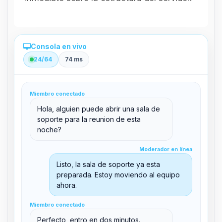
Consola en vivo
24/64
74 ms
Administración directa desde el panel
Miembro conectado
clid 42
Hola, alguien puede abrir una sala de
soporte para la reunion de esta
noche?
Moderador en línea
Moderador en línea
support@boxtoplay.com
Listo, la sala de soporte ya esta
Sala principal
preparada. Estoy moviendo al equipo
ahora.
Miembro conectado
Sala de soporte
Miembro conectado
Perfecto, entro en dos minutos.