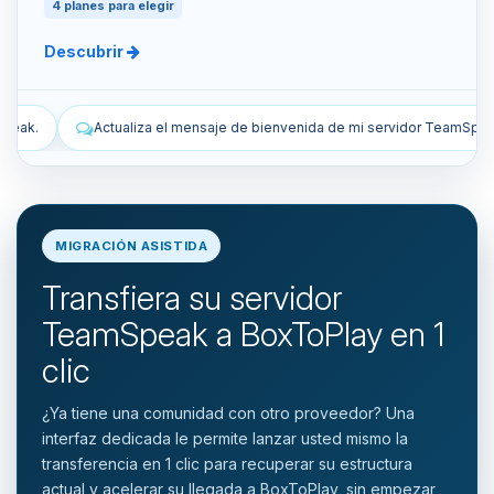
4 planes para elegir
Descubrir
e bienvenida de mi servidor TeamSpeak.
Lista los snapshots manual
MIGRACIÓN ASISTIDA
Transfiera su servidor
TeamSpeak a BoxToPlay en 1
clic
¿Ya tiene una comunidad con otro proveedor? Una
interfaz dedicada le permite lanzar usted mismo la
transferencia en 1 clic para recuperar su estructura
actual y acelerar su llegada a BoxToPlay, sin empezar