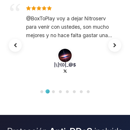
@BoxToPlay voy a dejar Nitroserv
para venir con ustedes, son mucho
mejores y no hace falta gastar una
fortuna en un servidor FTB, bravo 8)
|\|!(0|_@$