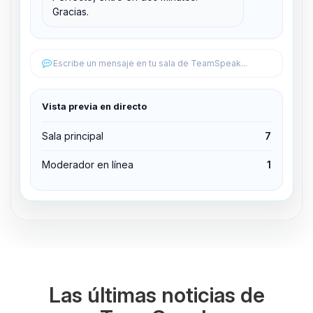
Gracias.
Editar permisos
Editar permisos
Escribe un mensaje en tu sala de TeamSpeak...
Expulsar del canal
Vista previa en directo
Sala principal
7
Moderador en línea
1
Las últimas noticias de