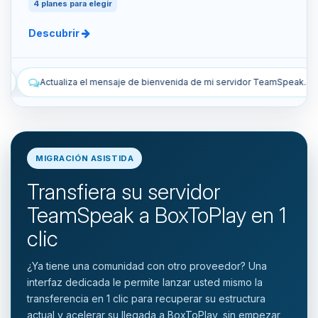
4 planes para elegir
Descubrir
bienvenida de mi servidor TeamSpeak.
Lista los snapshots manuales
MIGRACIÓN ASISTIDA
Transfiera su servidor
TeamSpeak a BoxToPlay en 1
clic
¿Ya tiene una comunidad con otro proveedor? Una
interfaz dedicada le permite lanzar usted mismo la
transferencia en 1 clic para recuperar su estructura
actual y acelerar su llegada a BoxToPlay, sin empezar