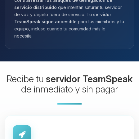
contrarrestar los ataques de denegación de
servicio distribuido
que intentan saturar tu servidor
de voz y dejarlo fuera de servicio. Tu
servidor
TeamSpeak sigue accesible
para tus miembros y tu
equipo, incluso cuando tu comunidad más lo
necesita.
Recibe tu
servidor TeamSpeak
de inmediato y sin pagar