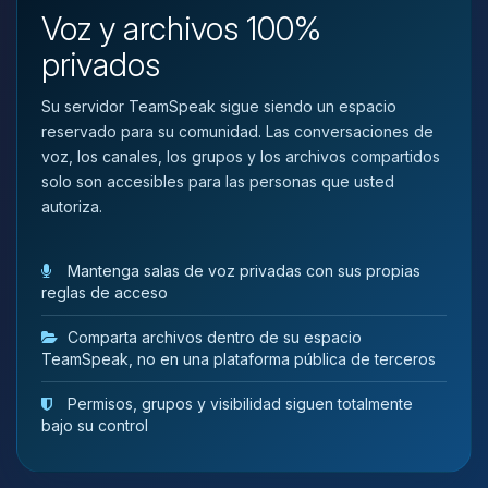
que necesitas y moveré mis
Voz y archivos 100%
pequenos circuitos para ayudarte.
privados
08/08/2026 04:26
Su servidor TeamSpeak sigue siendo un espacio
reservado para su comunidad. Las conversaciones de
voz, los canales, los grupos y los archivos compartidos
solo son accesibles para las personas que usted
autoriza.
Mantenga salas de voz privadas con sus propias
reglas de acceso
Comparta archivos dentro de su espacio
TeamSpeak, no en una plataforma pública de terceros
Permisos, grupos y visibilidad siguen totalmente
bajo su control