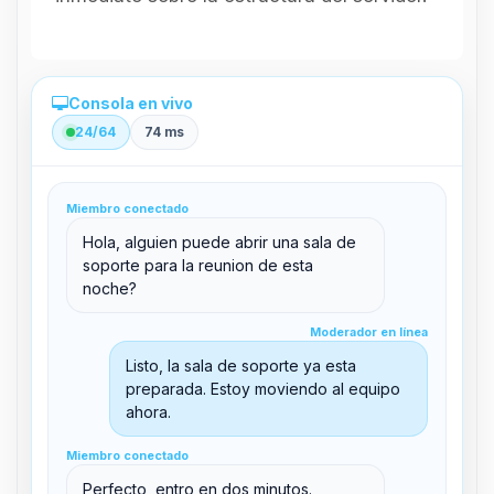
Consola en vivo
24/64
74 ms
Administración directa desde el panel
Miembro conectado
clid 42
Hola, alguien puede abrir una sala de
soporte para la reunion de esta
noche?
Moderador en línea
Moderador en línea
support@boxtoplay.com
Listo, la sala de soporte ya esta
Sala principal
preparada. Estoy moviendo al equipo
ahora.
Miembro conectado
Sala de soporte
Miembro conectado
Perfecto, entro en dos minutos.