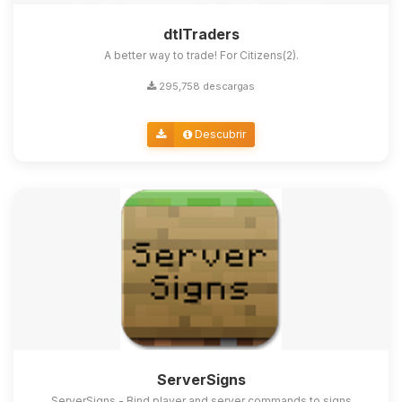
dtlTraders
A better way to trade! For Citizens(2).
295,758 descargas
Descubrir
ServerSigns
ServerSigns - Bind player and server commands to signs