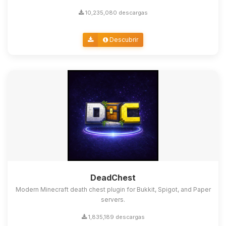
10,235,080 descargas
Descubrir
DeadChest
Modern Minecraft death chest plugin for Bukkit, Spigot, and Paper
servers.
1,835,189 descargas