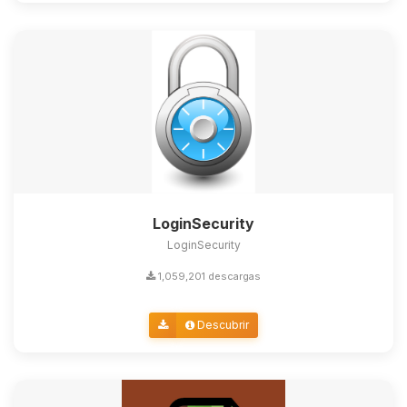
LoginSecurity
LoginSecurity
1,059,201 descargas
Descubrir