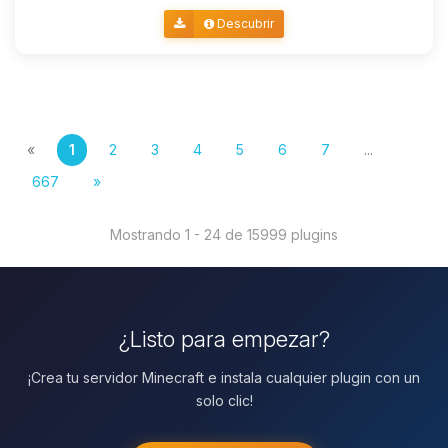
Descubrir
«
1
2
3
4
5
6
7
...
667
»
Mostrando 1 - 24 de 15999 plugins
¿Listo para empezar?
¡Crea tu servidor Minecraft e instala cualquier plugin con un
solo clic!