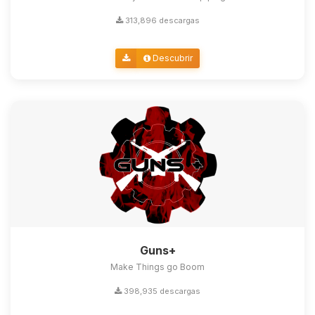
313,896 descargas
Descubrir
Guns+
Make Things go Boom
398,935 descargas