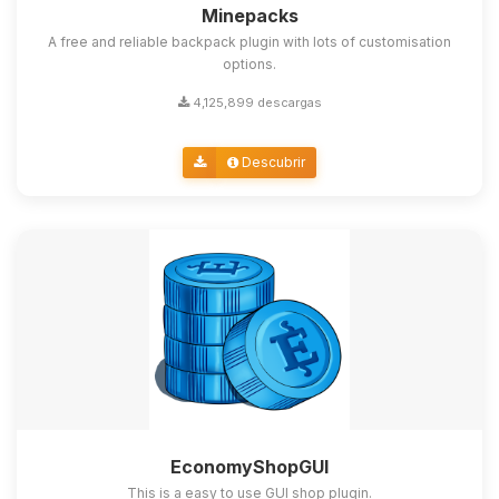
Minepacks
A free and reliable backpack plugin with lots of customisation
options.
4,125,899 descargas
Descubrir
EconomyShopGUI
This is a easy to use GUI shop plugin.