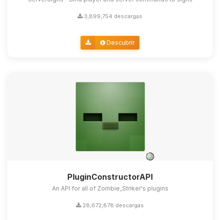
3,899,754 descargas
Descubrir
PluginConstructorAPI
An API for all of Zombie_Striker's plugins
28,672,878 descargas