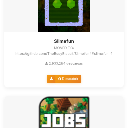
Slimefun
MOVED TO:
https://github.com/TheBusyBiscuit/Slimefun4#slimefun-4
2,933,284 descargas
Descubrir