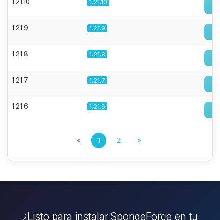
1.21.10
1.21.10
1.21.9
1.21.9
1.21.8
1.21.8
1.21.7
1.21.7
1.21.6
1.21.6
«
1
2
»
¿Listo para instalar SpongeForge en tu