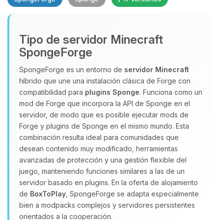
Tipo de servidor Minecraft
SpongeForge
SpongeForge es un entorno de
servidor Minecraft
híbrido que une una instalación clásica de Forge con
Yupi, por fin alguien con quien
compatibilidad para
plugins Sponge
. Funciona como un
hablar! Soy Choupy, tu pequeno
mod de Forge que incorpora la API de Sponge en el
asistente de BoxToPlay. Cuentame
servidor, de modo que es posible ejecutar mods de
que necesitas y moveré mis
Forge y plugins de Sponge en el mismo mundo. Esta
pequenos circuitos para ayudarte.
combinación resulta ideal para comunidades que
10/08/2026 03:45
desean contenido muy modificado, herramientas
avanzadas de protección y una gestión flexible del
juego, manteniendo funciones similares a las de un
servidor basado en plugins. En la oferta de alojamiento
de
BoxToPlay
, SpongeForge se adapta especialmente
bien a modpacks complejos y servidores persistentes
orientados a la cooperación.