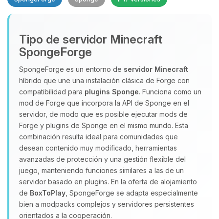
Tipo de servidor Minecraft
SpongeForge
SpongeForge es un entorno de
servidor Minecraft
híbrido que une una instalación clásica de Forge con
Yupi, por fin alguien con quien
compatibilidad para
plugins Sponge
. Funciona como un
hablar! Soy Choupy, tu pequeno
mod de Forge que incorpora la API de Sponge en el
asistente de BoxToPlay. Cuentame
servidor, de modo que es posible ejecutar mods de
que necesitas y moveré mis
Forge y plugins de Sponge en el mismo mundo. Esta
pequenos circuitos para ayudarte.
combinación resulta ideal para comunidades que
07/08/2026 22:35
desean contenido muy modificado, herramientas
avanzadas de protección y una gestión flexible del
juego, manteniendo funciones similares a las de un
servidor basado en plugins. En la oferta de alojamiento
de
BoxToPlay
, SpongeForge se adapta especialmente
bien a modpacks complejos y servidores persistentes
orientados a la cooperación.