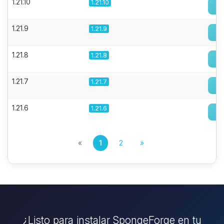
1.21.10
1.21.10
1.21.9
1.21.9
1.21.8
1.21.8
1.21.7
1.21.7
1.21.6
1.21.6
«
1
2
»
¿Listo para instalar SpongeForge en tu