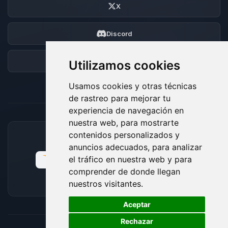
X
Discord
Foro
Utilizamos cookies
Usamos cookies y otras técnicas
de rastreo para mejorar tu
experiencia de navegación en
nuestra web, para mostrarte
contenidos personalizados y
MÉTODOS DE PAGO ACEPTADOS
anuncios adecuados, para analizar
el tráfico en nuestra web y para
comprender de donde llegan
nuestros visitantes.
🍪
Aceptar
Rechazar