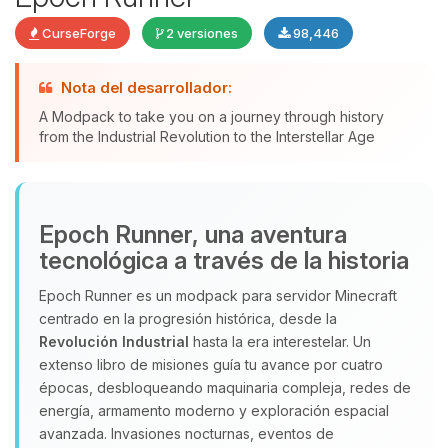
CurseForge
2 versiones
98,446
Nota del desarrollador:
Yupi, por fin alguien con quien
A Modpack to take you on a journey through history
hablar! Soy Choupy, tu pequeno
from the Industrial Revolution to the Interstellar Age
asistente de BoxToPlay. Cuentame
que necesitas y moveré mis
pequenos circuitos para ayudarte.
07/08/2026 22:30
Epoch Runner, una aventura
tecnológica a través de la historia
Epoch Runner es un modpack para servidor Minecraft
centrado en la progresión histórica, desde la
Revolución Industrial
hasta la era interestelar. Un
extenso libro de misiones guía tu avance por cuatro
épocas, desbloqueando maquinaria compleja, redes de
energía, armamento moderno y exploración espacial
avanzada. Invasiones nocturnas, eventos de