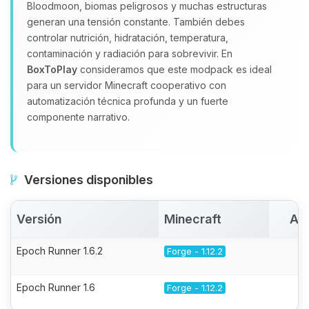
Bloodmoon, biomas peligrosos y muchas estructuras
generan una tensión constante. También debes
controlar nutrición, hidratación, temperatura,
contaminación y radiación para sobrevivir. En
BoxToPlay
consideramos que este modpack es ideal
para un servidor Minecraft cooperativo con
automatización técnica profunda y un fuerte
componente narrativo.
Versiones disponibles
Versión
Minecraft
Ac
Epoch Runner 1.6.2
Forge - 1.12.2
Epoch Runner 1.6
Forge - 1.12.2