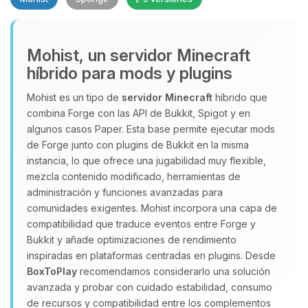
Mohist, un servidor Minecraft
híbrido para mods y plugins
Mohist es un tipo de
servidor Minecraft
híbrido que
Yupi, por fin alguien con quien
combina Forge con las API de Bukkit, Spigot y en
hablar! Soy Choupy, tu pequeno
algunos casos Paper. Esta base permite ejecutar mods
asistente de BoxToPlay. Cuentame
de Forge junto con plugins de Bukkit en la misma
que necesitas y moveré mis
instancia, lo que ofrece una jugabilidad muy flexible,
pequenos circuitos para ayudarte.
mezcla contenido modificado, herramientas de
06/08/2026 18:24
administración y funciones avanzadas para
comunidades exigentes. Mohist incorpora una capa de
compatibilidad que traduce eventos entre Forge y
Bukkit y añade optimizaciones de rendimiento
inspiradas en plataformas centradas en plugins. Desde
BoxToPlay
recomendamos considerarlo una solución
avanzada y probar con cuidado estabilidad, consumo
de recursos y compatibilidad entre los complementos