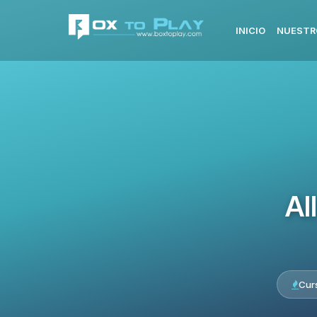
INICIO
NUESTR
Al
Cur