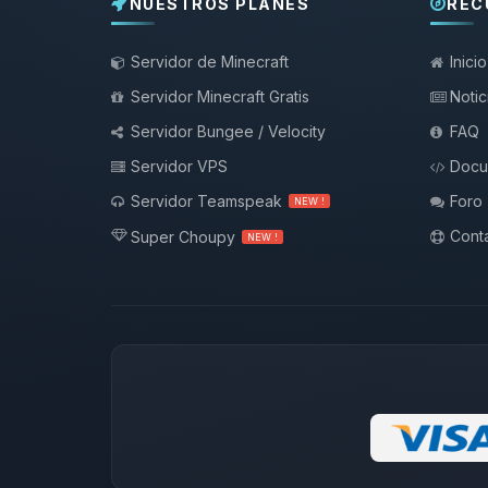
NUESTROS PLANES
REC
Servidor de Minecraft
Inicio
Servidor Minecraft Gratis
Notic
Servidor Bungee / Velocity
FAQ
Servidor VPS
Docu
Servidor Teamspeak
Foro
NEW !
Conta
Super Choupy
NEW !