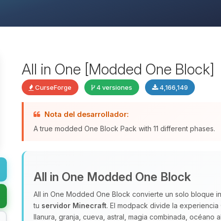
All in One [Modded One Block]
CurseForge
4 versiones
4,166,149
Nota del desarrollador:
A true modded One Block Pack with 11 different phases.
All in One Modded One Block
All in One Modded One Block convierte un solo bloque in
tu
servidor Minecraft
. El modpack divide la experiencia
llanura, granja, cueva, astral, magia combinada, océano 