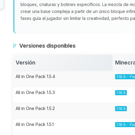
bloques, criaturas y botines específicos. La mezcla de 
crear una base compleja a partir de un único bloque infin
fases guía al jugador sin limitar la creatividad, perfecto 
Versiones disponibles
Versión
Minecra
All in One Pack 1.5.4
1.16.5 - F
All in One Pack 1.5.3
1.16.5
All in One Pack 1.5.2
1.16.5
All in One Pack 1.5.1
1.16.5 - F