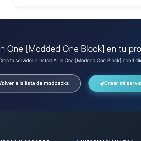
l in One [Modded One Block] en tu pr
Crea tu servidor e instala All in One [Modded One Block] con 1 cli
Volver a la lista de modpacks
Crear mi servi