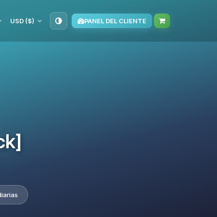
USD ($)
PANEL DEL CLIENTE
ck]
iarias