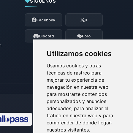
SÍGUENOS
Yupi, por fin alguien con quien hablar!
Soy Choupy, tu pequeno asistente de
Facebook
X
BoxToPlay. Cuentame que necesitas y
moveré mis pequenos circuitos para
ayudarte.
Discord
Foro
07/08/2026 12:37
n
Utilizamos cookies
Usamos cookies y otras
técnicas de rastreo para
mejorar tu experiencia de
navegación en nuestra web,
para mostrarte contenidos
personalizados y anuncios
adecuados, para analizar el
tráfico en nuestra web y para
comprender de donde llegan
🍪
nuestros visitantes.