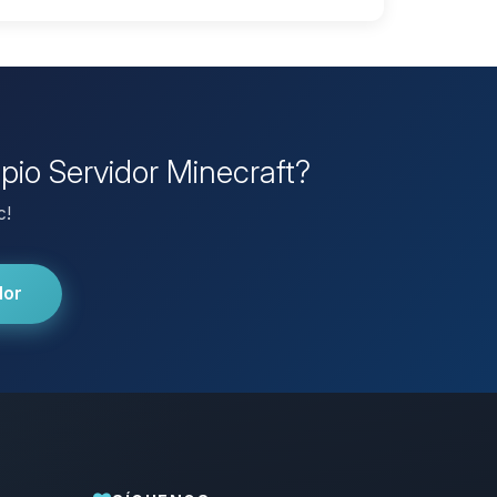
opio Servidor Minecraft?
c!
dor