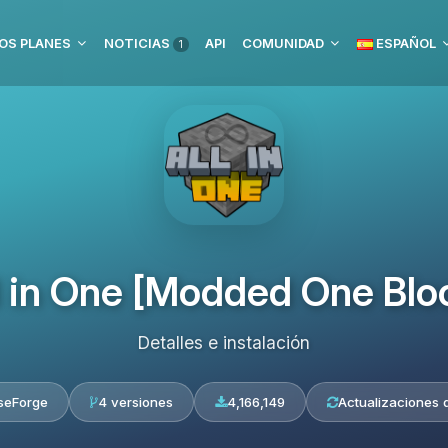
OS PLANES
NOTICIAS
API
COMUNIDAD
ESPAÑOL
1
l in One [Modded One Blo
Detalles e instalación
seForge
4 versiones
4,166,149
Actualizaciones d