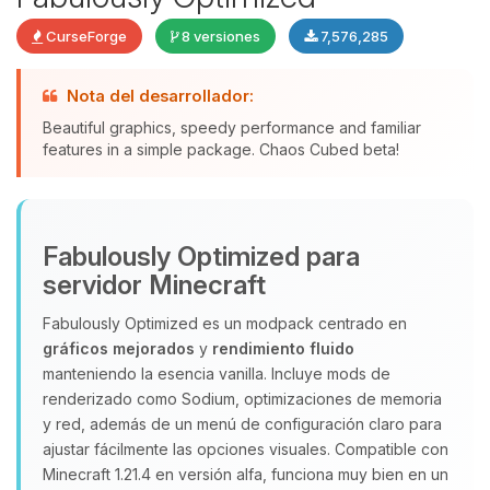
CurseForge
8 versiones
7,576,285
Nota del desarrollador:
Beautiful graphics, speedy performance and familiar
features in a simple package. Chaos Cubed beta!
Yupi, por fin alguien con quien
hablar! Soy Choupy, tu pequeno
asistente de BoxToPlay. Cuentame
que necesitas y moveré mis
Fabulously Optimized para
pequenos circuitos para ayudarte.
servidor Minecraft
07/08/2026 09:30
Fabulously Optimized es un modpack centrado en
gráficos mejorados
y
rendimiento fluido
manteniendo la esencia vanilla. Incluye mods de
renderizado como Sodium, optimizaciones de memoria
y red, además de un menú de configuración claro para
ajustar fácilmente las opciones visuales. Compatible con
Minecraft 1.21.4 en versión alfa, funciona muy bien en un