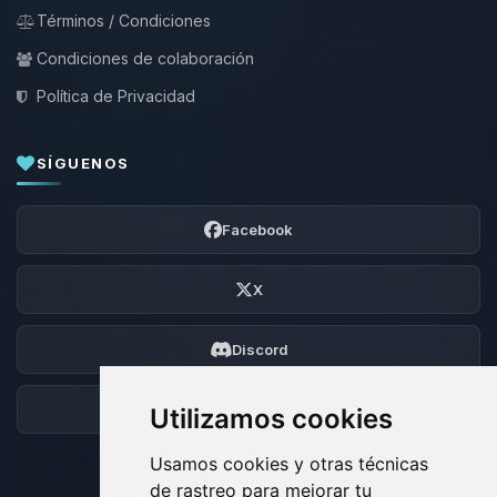
Términos / Condiciones
Condiciones de colaboración
Política de Privacidad
SÍGUENOS
Facebook
X
Discord
Foro
Utilizamos cookies
Usamos cookies y otras técnicas
de rastreo para mejorar tu