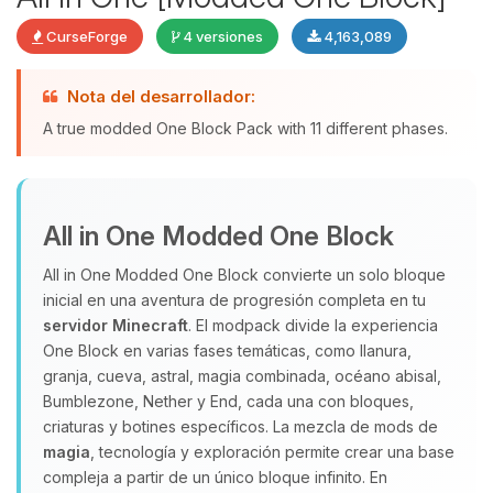
CurseForge
4 versiones
4,163,089
Nota del desarrollador:
Yupi, por fin alguien con quien
A true modded One Block Pack with 11 different phases.
hablar! Soy Choupy, tu pequeno
asistente de BoxToPlay. Cuentame
que necesitas y moveré mis
pequenos circuitos para ayudarte.
All in One Modded One Block
05/08/2026 21:52
All in One Modded One Block convierte un solo bloque
inicial en una aventura de progresión completa en tu
servidor Minecraft
. El modpack divide la experiencia
One Block en varias fases temáticas, como llanura,
granja, cueva, astral, magia combinada, océano abisal,
Bumblezone, Nether y End, cada una con bloques,
criaturas y botines específicos. La mezcla de mods de
magia
, tecnología y exploración permite crear una base
compleja a partir de un único bloque infinito. En