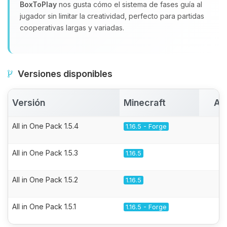
BoxToPlay
nos gusta cómo el sistema de fases guía al
jugador sin limitar la creatividad, perfecto para partidas
cooperativas largas y variadas.
Versiones disponibles
Versión
Minecraft
Ac
All in One Pack 1.5.4
1.16.5 - Forge
All in One Pack 1.5.3
1.16.5
All in One Pack 1.5.2
1.16.5
All in One Pack 1.5.1
1.16.5 - Forge