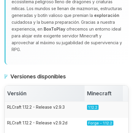
ecosistema peligroso lleno de dragones y criaturas
míticas. Los mundos se llenan de mazmorras, estructuras
generadas y botín valioso que premian la
exploración
cuidadosa y la buena preparación. Gracias a nuestra
experiencia, en
BoxToPlay
ofrecemos un entorno ideal
para alojar este exigente servidor Minecraft y
aprovechar al máximo su jugabilidad de supervivencia y
RPG.
Versiones disponibles
Versión
Minecraft
A
RLCraft 1.12.2 - Release v2.9.3
1.12.2
RLCraft 1.12.2 - Release v2.9.2d
Forge - 1.12.2