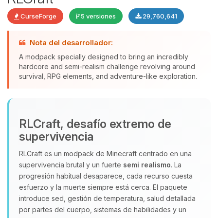
CurseForge
5 versiones
29,760,641
Nota del desarrollador:
A modpack specially designed to bring an incredibly
hardcore and semi-realism challenge revolving around
Yupi, por fin alguien con quien
survival, RPG elements, and adventure-like exploration.
hablar! Soy Choupy, tu pequeno
asistente de BoxToPlay. Cuentame
que necesitas y moveré mis
pequenos circuitos para ayudarte.
RLCraft, desafío extremo de
08/08/2026 14:14
supervivencia
RLCraft es un modpack de Minecraft centrado en una
supervivencia brutal y un fuerte
semi realismo
. La
progresión habitual desaparece, cada recurso cuesta
esfuerzo y la muerte siempre está cerca. El paquete
introduce sed, gestión de temperatura, salud detallada
por partes del cuerpo, sistemas de habilidades y un