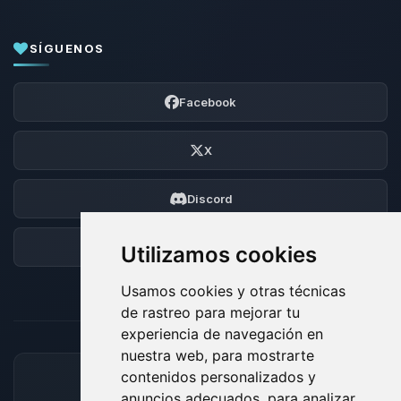
SÍGUENOS
Facebook
X
Discord
Foro
Utilizamos cookies
Usamos cookies y otras técnicas
de rastreo para mejorar tu
experiencia de navegación en
nuestra web, para mostrarte
contenidos personalizados y
MÉTODOS DE PAGO ACEPTADOS
anuncios adecuados, para analizar