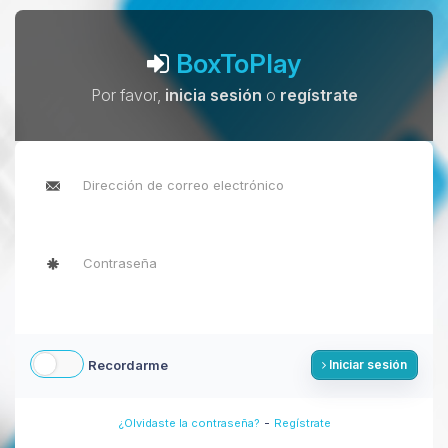
BoxToPlay
Por favor,
inicia sesión
o
regístrate
Recordarme
Iniciar sesión
-
¿Olvidaste la contraseña?
Regístrate