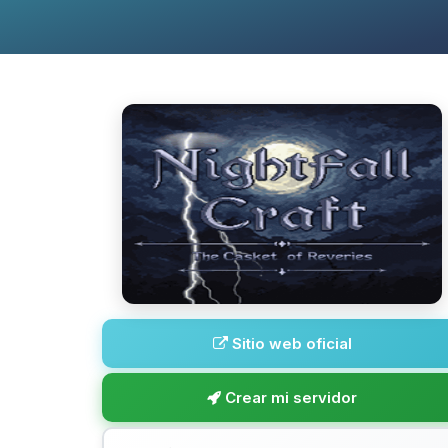
Sitio web oficial
Crear mi servidor