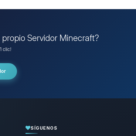
u propio Servidor Minecraft?
 clic!
dor
SÍGUENOS
Yupi, por fin alguien con quien hablar!