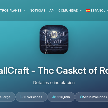
TROS PLANES
NOTICIAS
API
COMUNIDAD
ESPAÑOL
allCraft - The Casket of R
Detalles e instalación
eForge
68 versiones
1,926,696
Actualizaciones 