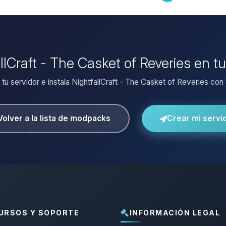
allCraft - The Casket of Reveries en t
 tu servidor e instala NightfallCraft - The Casket of Reveries con 1
Volver a la lista de modpacks
Crear mi servi
URSOS Y SOPORTE
INFORMACIÓN LEGAL