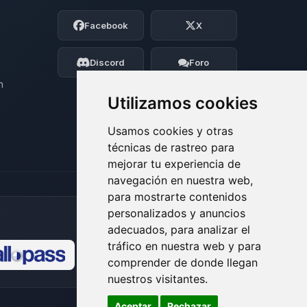
Soy Choupy, tu pequeno asistente de
Facebook
X
BoxToPlay. Cuentame que necesitas y
moveré mis pequenos circuitos para
ayudarte.
Discord
Foro
06/08/2026 11:13
n
Utilizamos cookies
Usamos cookies y otras
técnicas de rastreo para
mejorar tu experiencia de
navegación en nuestra web,
para mostrarte contenidos
personalizados y anuncios
adecuados, para analizar el
tráfico en nuestra web y para
comprender de donde llegan
🍪
nuestros visitantes.
Aceptar
Rechazar