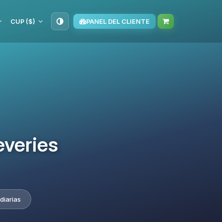
CUP ($)
PANEL DEL CLIENTE
everies
diarias