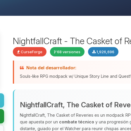
NightfallCraft - The Casket of R
CurseForge
68 versiones
1,926,696
Nota del desarrollador:
Souls-like RPG modpack w/ Unique Story Line and Quest!
NightfallCraft, The Casket of Reve
NightfallCraft, The Casket of Reveries es un modpack RPG
que apuesta por un
combate técnico
y una progresión g
distante, guiado por el Watcher para reunir chispas ances