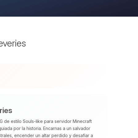
everies
ries
 de estilo Souls‑like para servidor Minecraft
uiada por la historia. Encarnas a un salvador
trales, encender un altar perdido y desafiar a