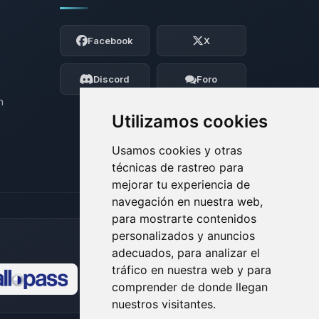
Yupi, por fin alguien con quien hablar!
Soy Choupy, tu pequeno asistente de
Facebook
X
BoxToPlay. Cuentame que necesitas y
moveré mis pequenos circuitos para
ayudarte.
Discord
Foro
08/08/2026 06:51
n
Utilizamos cookies
Usamos cookies y otras
técnicas de rastreo para
mejorar tu experiencia de
navegación en nuestra web,
para mostrarte contenidos
personalizados y anuncios
adecuados, para analizar el
tráfico en nuestra web y para
comprender de donde llegan
🍪
nuestros visitantes.