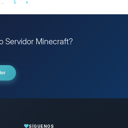
...
5
»
io Servidor Minecraft?
dor
SÍGUENOS