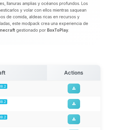
, llanuras amplias y océanos profundos. Los
sticarlos y volar con ellos mientras saquean
os de comida, aldeas ricas en recursos y
dadas, este modpack crea una experiencia de
inecraft
gestionado por
BoxToPlay
.
aft
Actions
18.2
18.2
18.2