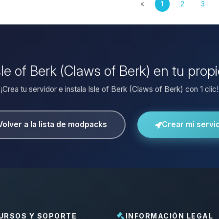
«
1
2
3
Isle of Berk (Claws of Berk) en tu prop
¡Crea tu servidor e instala Isle of Berk (Claws of Berk) con 1 clic!
Volver a la lista de modpacks
Crear mi servi
URSOS Y SOPORTE
INFORMACIÓN LEGAL