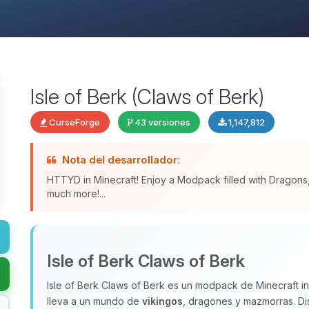
Isle of Berk (Claws of Berk)
CurseForge
43 versiones
1,147,812
Nota del desarrollador:
HTTYD in Minecraft! Enjoy a Modpack filled with Dragon
much more!...
Isle of Berk Claws of Berk
Isle of Berk Claws of Berk es un modpack de Minecraft 
lleva a un mundo de
vikingos
, dragones y mazmorras. Dis