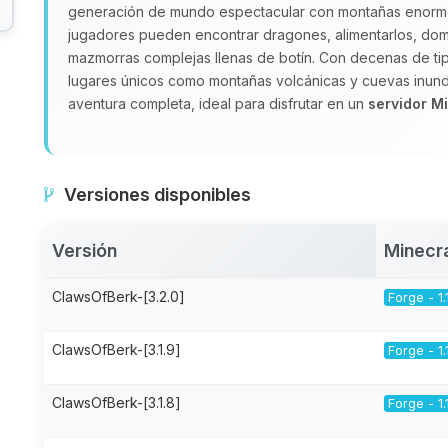
generación de mundo espectacular con montañas enormes
jugadores pueden encontrar dragones, alimentarlos, dome
mazmorras complejas llenas de botín. Con decenas de tip
lugares únicos como montañas volcánicas y cuevas inun
aventura completa, ideal para disfrutar en un
servidor M
Versiones disponibles
Versión
Minecr
ClawsOfBerk-[3.2.0]
Forge - 1.
ClawsOfBerk-[3.1.9]
Forge - 1.
ClawsOfBerk-[3.1.8]
Forge - 1.