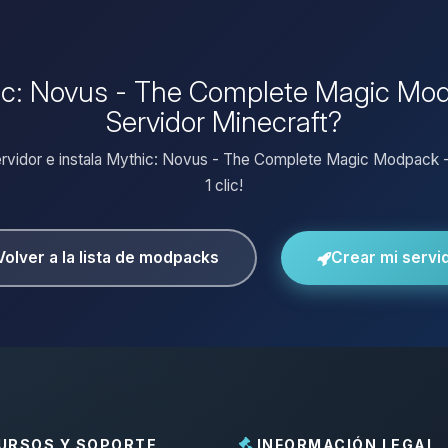
hic: Novus - The Complete Magic Modp
Servidor Minecraft?
ervidor e instala Mythic: Novus - The Complete Magic Modpack -
1 clic!
Volver a la lista de modpacks
Crear mi servi
URSOS Y SOPORTE
INFORMACIÓN LEGAL