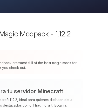
Magic Modpack - 1.12.2
modpack crammed full of the best magic mods for
or you check out.
a tu servidor Minecraft
ft 1.12.2, ideal para quienes disfrutan de la
ods destacados como
Thaumcraft
, Botania,