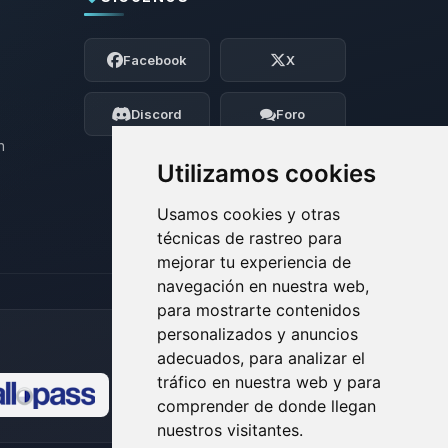
Yupi, por fin alguien con quien hablar!
Soy Choupy, tu pequeno asistente de
Facebook
X
BoxToPlay. Cuentame que necesitas y
moveré mis pequenos circuitos para
ayudarte.
Discord
Foro
07/08/2026 13:31
n
Utilizamos cookies
Usamos cookies y otras
técnicas de rastreo para
mejorar tu experiencia de
navegación en nuestra web,
para mostrarte contenidos
personalizados y anuncios
adecuados, para analizar el
tráfico en nuestra web y para
comprender de donde llegan
🍪
nuestros visitantes.