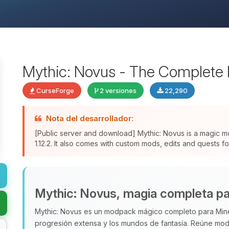
Mythic: Novus - The Complete 
CurseForge
2 versiones
22,290
Nota del desarrollador:
[Public server and download] Mythic: Novus is a magic 
1.12.2. It also comes with custom mods, edits and quests f
Mythic: Novus, magia completa par
Mythic: Novus es un modpack mágico completo para Minecra
progresión extensa y los mundos de fantasía. Reúne m