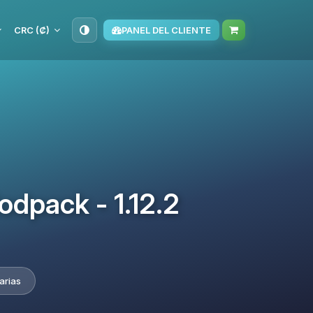
CRC (₡)
PANEL DEL CLIENTE
dpack - 1.12.2
arias