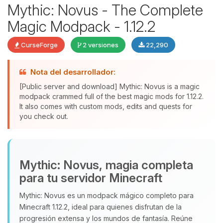
Mythic: Novus - The Complete
Magic Modpack - 1.12.2
CurseForge
2 versiones
22,290
Yupi, por fin alguien con quien
Nota del desarrollador:
hablar! Soy Choupy, tu pequeno
asistente de BoxToPlay. Cuentame
[Public server and download] Mythic: Novus is a magic
que necesitas y moveré mis
modpack crammed full of the best magic mods for 1.12.2.
It also comes with custom mods, edits and quests for
pequenos circuitos para ayudarte.
you check out.
06/08/2026 18:28
Mythic: Novus, magia completa
para tu servidor Minecraft
Mythic: Novus es un modpack mágico completo para
Minecraft 1.12.2, ideal para quienes disfrutan de la
progresión extensa y los mundos de fantasía. Reúne