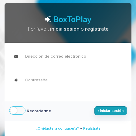
BoxToPlay
Por favor,
inicia sesión
o
regístrate
Recordarme
Iniciar sesión
-
¿Olvidaste la contraseña?
Regístrate