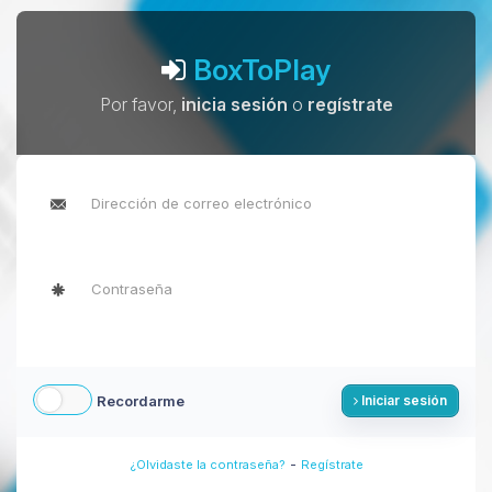
BoxToPlay
Por favor,
inicia sesión
o
regístrate
Recordarme
Iniciar sesión
-
¿Olvidaste la contraseña?
Regístrate