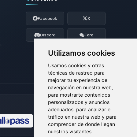
Yupi, por fin alguien con quien hablar!
Soy Choupy, tu pequeno asistente de
Facebook
X
BoxToPlay. Cuentame que necesitas y
moveré mis pequenos circuitos para
ayudarte.
Discord
Foro
07/08/2026 04:19
n
Utilizamos cookies
Usamos cookies y otras
técnicas de rastreo para
mejorar tu experiencia de
navegación en nuestra web,
para mostrarte contenidos
personalizados y anuncios
adecuados, para analizar el
tráfico en nuestra web y para
comprender de donde llegan
🍪
nuestros visitantes.