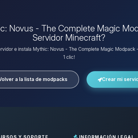
hic: Novus - The Complete Magic Modp
Servidor Minecraft?
ervidor e instala Mythic: Novus - The Complete Magic Modpack -
1 clic!
Volver a la lista de modpacks
Crear mi servi
URSOS Y SOPORTE
INFORMACIÓN LEGAL