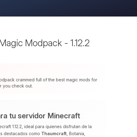
Magic Modpack - 1.12.2
modpack crammed full of the best magic mods for
or you check out.
a tu servidor Minecraft
ft 1.12.2, ideal para quienes disfrutan de la
ods destacados como
Thaumcraft
, Botania,