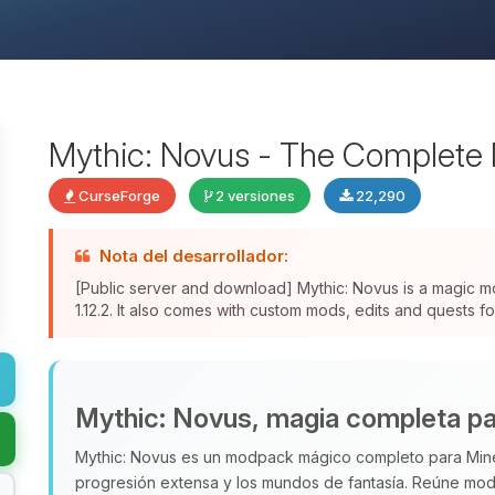
Mythic: Novus - The Complete 
CurseForge
2 versiones
22,290
Nota del desarrollador:
[Public server and download] Mythic: Novus is a magic 
1.12.2. It also comes with custom mods, edits and quests f
Mythic: Novus, magia completa par
Mythic: Novus es un modpack mágico completo para Minecra
progresión extensa y los mundos de fantasía. Reúne m