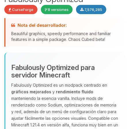
CurseForge
8 versiones
7,576,285
Nota del desarrollador:
Beautiful graphics, speedy performance and familiar
features in a simple package. Chaos Cubed beta!
Yupi, por fin alguien con quien
hablar! Soy Choupy, tu pequeno
asistente de BoxToPlay. Cuentame
que necesitas y moveré mis
Fabulously Optimized para
pequenos circuitos para ayudarte.
servidor Minecraft
07/08/2026 02:43
Fabulously Optimized es un modpack centrado en
gráficos mejorados
y
rendimiento fluido
manteniendo la esencia vanilla. Incluye mods de
renderizado como Sodium, optimizaciones de memoria
y red, además de un menú de configuración claro para
ajustar fácilmente las opciones visuales. Compatible con
Minecraft 1.21.4 en versión alfa, funciona muy bien en un