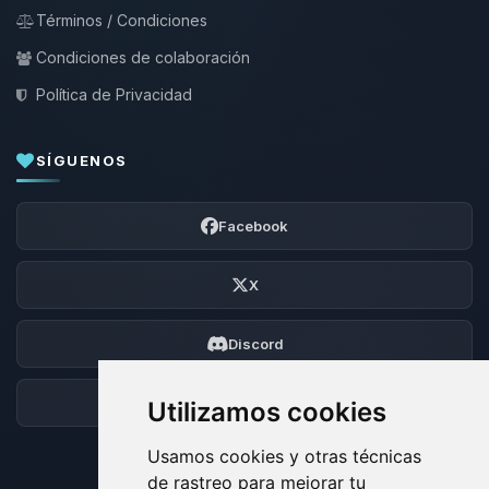
Términos / Condiciones
Condiciones de colaboración
Política de Privacidad
SÍGUENOS
Facebook
X
Discord
Foro
Utilizamos cookies
Usamos cookies y otras técnicas
de rastreo para mejorar tu