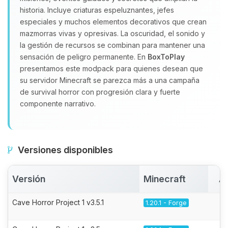
historia. Incluye criaturas espeluznantes, jefes
especiales y muchos elementos decorativos que crean
mazmorras vivas y opresivas. La oscuridad, el sonido y
la gestión de recursos se combinan para mantener una
sensación de peligro permanente. En
BoxToPlay
presentamos este modpack para quienes desean que
su servidor Minecraft se parezca más a una campaña
de survival horror con progresión clara y fuerte
componente narrativo.
Versiones disponibles
Versión
Minecraft
A
Cave Horror Project 1 v3.5.1
1.20.1 - Forge