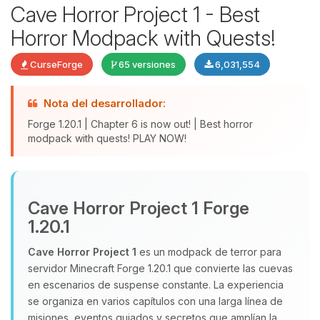
Cave Horror Project 1 - Best
Horror Modpack with Quests!
CurseForge
65 versiones
6,031,554
Nota del desarrollador:
Forge 1.20.1 | Chapter 6 is now out! | Best horror
modpack with quests! PLAY NOW!
Yupi, por fin alguien con quien
hablar! Soy Choupy, tu pequeno
Cave Horror Project 1 Forge
asistente de BoxToPlay. Cuentame
que necesitas y moveré mis
1.20.1
pequenos circuitos para ayudarte.
Cave Horror Project 1
es un modpack de terror para
06/08/2026 16:07
servidor Minecraft Forge 1.20.1 que convierte las cuevas
en escenarios de suspense constante. La experiencia
se organiza en varios capítulos con una larga línea de
misiones, eventos guiados y secretos que amplían la