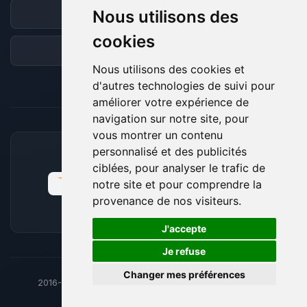
Nous utilisons des
Discord
cookies
Forum
Nous utilisons des cookies et
d'autres technologies de suivi pour
améliorer votre expérience de
navigation sur notre site, pour
vous montrer un contenu
personnalisé et des publicités
MOYENS DE PAIEMENT ACCEPTÉS
ciblées, pour analyser le trafic de
notre site et pour comprendre la
provenance de nos visiteurs.
🍪
J'accepte
Je refuse
Changer mes préférences
2016-26
© BoxToPlay - ByteLogic tous droits réservés