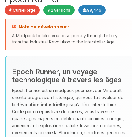
CurseForge
2 versions
98,446
Youpi, enfin quelqu’un pour me
Note du développeur :
parler ! Moi c’est Choupy, ton petit
A Modpack to take you on a journey through history
assistant BoxToPlay. Dis-moi ce dont
from the Industrial Revolution to the Interstellar Age
tu as besoin et je vais remuer mes
petits circuits pour t’aider.
07/08/2026 à 09:51
Epoch Runner, un voyage
technologique à travers les âges
Epoch Runner est un modpack pour serveur Minecraft
orienté progression historique, qui vous fait évoluer de
la
Révolution industrielle
jusqu’à l’ère interstellaire.
Guidé par un épais livre de quêtes, vous traversez
quatre âges majeurs en débloquant machines, énergie,
armement et exploration spatiale. Invasions nocturnes,
événements comme la Bloodmoon, structures générées