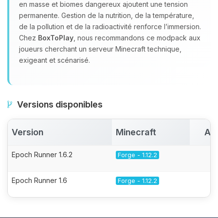
en masse et biomes dangereux ajoutent une tension
permanente. Gestion de la nutrition, de la température,
de la pollution et de la radioactivité renforce l’immersion.
Chez
BoxToPlay
, nous recommandons ce modpack aux
joueurs cherchant un serveur Minecraft technique,
exigeant et scénarisé.
Versions disponibles
Version
Minecraft
Ac
Epoch Runner 1.6.2
Forge - 1.12.2
Epoch Runner 1.6
Forge - 1.12.2