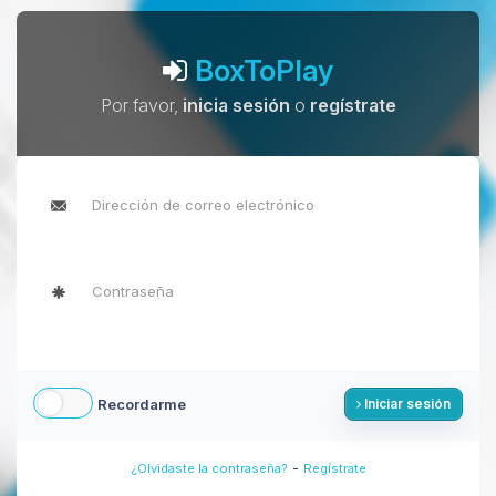
BoxToPlay
Por favor,
inicia sesión
o
regístrate
Recordarme
Iniciar sesión
-
¿Olvidaste la contraseña?
Regístrate