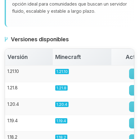
opción ideal para comunidades que buscan un servidor
fluido, escalable y estable a largo plazo.
Versiones disponibles
Versión
Minecraft
Acti
1.21.10
1.21.10
1.21.8
1.21.8
1.20.4
1.20.4
1.19.4
1.19.4
1.18.2
1.18.2