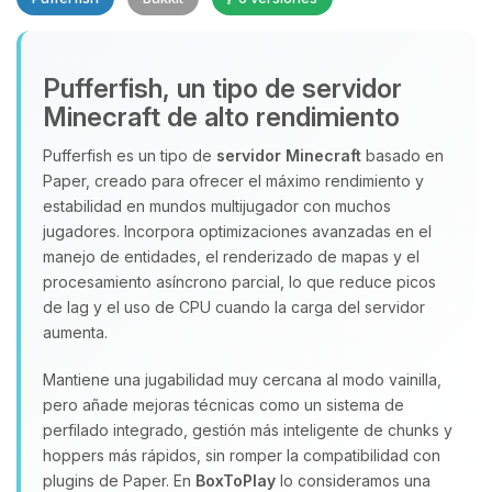
Pufferfish, un tipo de servidor
Minecraft de alto rendimiento
Yupi, por fin alguien con quien
Pufferfish es un tipo de
servidor Minecraft
basado en
hablar! Soy Choupy, tu pequeno
Paper, creado para ofrecer el máximo rendimiento y
asistente de BoxToPlay. Cuentame
que necesitas y moveré mis
estabilidad en mundos multijugador con muchos
pequenos circuitos para ayudarte.
jugadores. Incorpora optimizaciones avanzadas en el
manejo de entidades, el renderizado de mapas y el
07/08/2026 12:10
procesamiento asíncrono parcial, lo que reduce picos
de lag y el uso de CPU cuando la carga del servidor
aumenta.
Mantiene una jugabilidad muy cercana al modo vainilla,
pero añade mejoras técnicas como un sistema de
perfilado integrado, gestión más inteligente de chunks y
hoppers más rápidos, sin romper la compatibilidad con
plugins de Paper. En
BoxToPlay
lo consideramos una