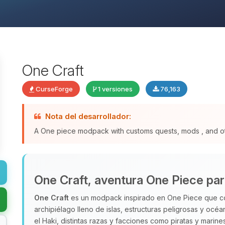
One Craft
CurseForge
1 versiones
76,163
Nota del desarrollador:
A One piece modpack with customs quests, mods , and o
One Craft, aventura One Piece par
One Craft
es un modpack inspirado en One Piece que con
archipiélago lleno de islas, estructuras peligrosas y océ
el Haki, distintas razas y facciones como piratas y marin