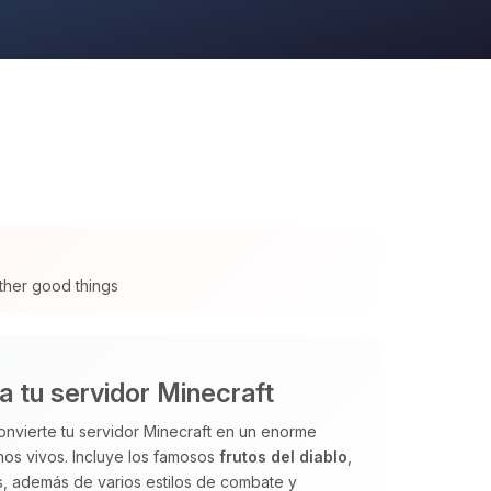
ther good things
a tu servidor Minecraft
vierte tu servidor Minecraft en un enorme
anos vivos. Incluye los famosos
frutos del diablo
,
es, además de varios estilos de combate y