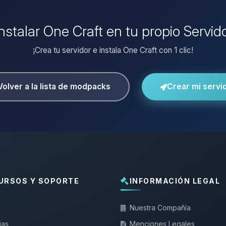
instalar One Craft en tu propio Servid
¡Crea tu servidor e instala One Craft con 1 clic!
Volver a la lista de modpacks
Crear mi servi
URSOS Y SOPORTE
INFORMACIÓN LEGAL
Nuestra Compañía
ias
Menciones Legales