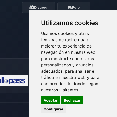
moveré mis pequenos circuitos para
ayudarte.
Discord
Foro
09/08/2026 11:39
n
Utilizamos cookies
Usamos cookies y otras
técnicas de rastreo para
mejorar tu experiencia de
navegación en nuestra web,
para mostrarte contenidos
personalizados y anuncios
adecuados, para analizar el
tráfico en nuestra web y para
comprender de donde llegan
🍪
nuestros visitantes.
Aceptar
Rechazar
Configurar