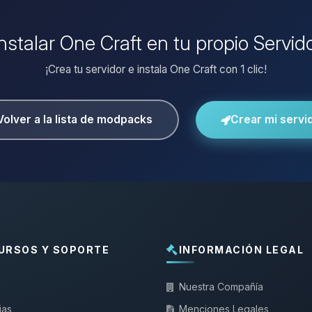
instalar One Craft en tu propio Servid
¡Crea tu servidor e instala One Craft con 1 clic!
Volver a la lista de modpacks
Crear mi servi
URSOS Y SOPORTE
INFORMACIÓN LEGAL
Nuestra Compañía
ias
Menciones Legales