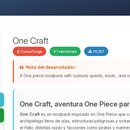
One Craft
CurseForge
1 versiones
76,157
Nota del desarrollador:
A One piece modpack with customs quests, mods , and o
One Craft, aventura One Piece par
One Craft
es un modpack inspirado en One Piece que con
archipiélago lleno de islas, estructuras peligrosas y océ
el Haki, distintas razas y facciones como piratas y marin