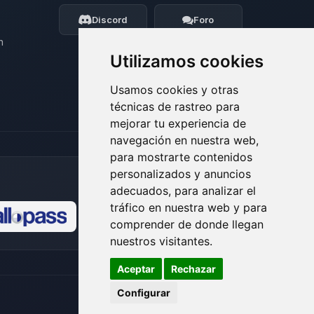
moveré mis pequenos circuitos para
ayudarte.
Discord
Foro
08/08/2026 12:46
n
Utilizamos cookies
Usamos cookies y otras
técnicas de rastreo para
mejorar tu experiencia de
navegación en nuestra web,
para mostrarte contenidos
personalizados y anuncios
adecuados, para analizar el
tráfico en nuestra web y para
comprender de donde llegan
🍪
nuestros visitantes.
Aceptar
Rechazar
Configurar