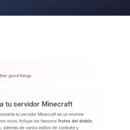
ther good things
a tu servidor Minecraft
vierte tu servidor Minecraft en un enorme
anos vivos. Incluye los famosos
frutos del diablo
,
es, además de varios estilos de combate y