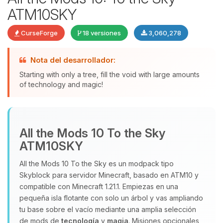
ATM10SKY
CurseForge
18 versiones
3,060,278
Nota del desarrollador:
Starting with only a tree, fill the void with large amounts
of technology and magic!
Yupi, por fin alguien con quien
hablar! Soy Choupy, tu pequeno
All the Mods 10 To the Sky
asistente de BoxToPlay. Cuentame
ATM10SKY
que necesitas y moveré mis
pequenos circuitos para ayudarte.
All the Mods 10 To the Sky es un modpack tipo
06/08/2026 06:06
Skyblock para servidor Minecraft, basado en ATM10 y
compatible con Minecraft 1.21.1. Empiezas en una
pequeña isla flotante con solo un árbol y vas ampliando
tu base sobre el vacío mediante una amplia selección
de mods de
tecnología
y
magia
. Misiones opcionales