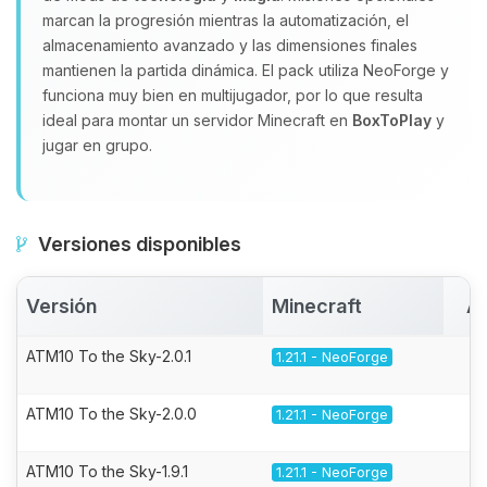
marcan la progresión mientras la automatización, el
almacenamiento avanzado y las dimensiones finales
mantienen la partida dinámica. El pack utiliza NeoForge y
funciona muy bien en multijugador, por lo que resulta
ideal para montar un servidor Minecraft en
BoxToPlay
y
jugar en grupo.
Versiones disponibles
Versión
Minecraft
Ac
ATM10 To the Sky-2.0.1
1.21.1 - NeoForge
ATM10 To the Sky-2.0.0
1.21.1 - NeoForge
ATM10 To the Sky-1.9.1
1.21.1 - NeoForge