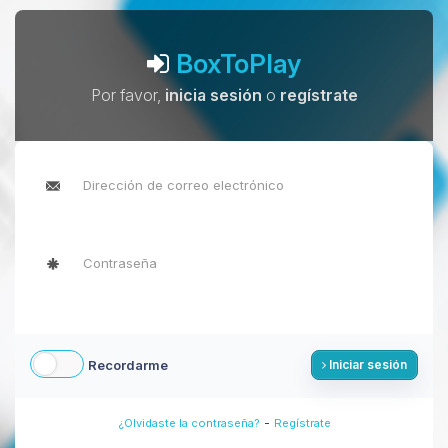
BoxToPlay
Por favor,
inicia sesión
o
regístrate
Recordarme
Iniciar sesión
-
¿Olvidaste la contraseña?
Regístrate