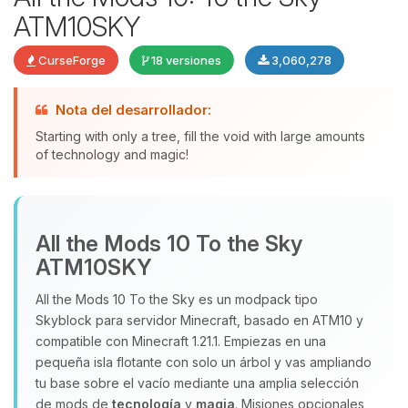
ATM10SKY
CurseForge
18 versiones
3,060,278
Nota del desarrollador:
Starting with only a tree, fill the void with large amounts
of technology and magic!
Yupi, por fin alguien con quien
hablar! Soy Choupy, tu pequeno
All the Mods 10 To the Sky
asistente de BoxToPlay. Cuentame
ATM10SKY
que necesitas y moveré mis
pequenos circuitos para ayudarte.
All the Mods 10 To the Sky es un modpack tipo
07/08/2026 02:16
Skyblock para servidor Minecraft, basado en ATM10 y
compatible con Minecraft 1.21.1. Empiezas en una
pequeña isla flotante con solo un árbol y vas ampliando
tu base sobre el vacío mediante una amplia selección
de mods de
tecnología
y
magia
. Misiones opcionales