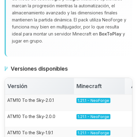
marcan la progresión mientras la automatización, el
almacenamiento avanzado y las dimensiones finales
mantienen la partida dinámica. El pack utiliza NeoForge y
funciona muy bien en multijugador, por lo que resulta
ideal para montar un servidor Minecraft en
BoxToPlay
y
jugar en grupo.
Versiones disponibles
Versión
Minecraft
Ac
ATM10 To the Sky-2.0.1
1.21.1 - NeoForge
ATM10 To the Sky-2.0.0
1.21.1 - NeoForge
ATM10 To the Sky-1.9.1
1.21.1 - NeoForge