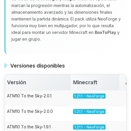
marcan la progresión mientras la automatización, el
almacenamiento avanzado y las dimensiones finales
mantienen la partida dinámica. El pack utiliza NeoForge y
funciona muy bien en multijugador, por lo que resulta
ideal para montar un servidor Minecraft en
BoxToPlay
y
jugar en grupo.
Versiones disponibles
Versión
Minecraft
Ac
ATM10 To the Sky-2.0.1
1.21.1 - NeoForge
ATM10 To the Sky-2.0.0
1.21.1 - NeoForge
ATM10 To the Sky-1.9.1
1.21.1 - NeoForge