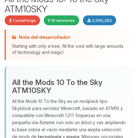
ATM10SKY
CurseForge
18 versiones
3,065,282
Nota del desarrollador:
Starting with only a tree, fill the void with large amounts
of technology and magic!
Yupi, por fin alguien con quien
hablar! Soy Choupy, tu pequeno
All the Mods 10 To the Sky
asistente de BoxToPlay. Cuentame
ATM10SKY
que necesitas y moveré mis
pequenos circuitos para ayudarte.
All the Mods 10 To the Sky es un modpack tipo
08/08/2026 12:04
Skyblock para servidor Minecraft, basado en ATM10 y
compatible con Minecraft 1.21.1. Empiezas en una
pequeña isla flotante con solo un árbol y vas ampliando
tu base sobre el vacío mediante una amplia selección
de mods de
tecnología
y
magia
. Misiones opcionales