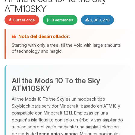
ATM10SKY
CurseForge
18 versiones
3,060,278
Nota del desarrollador:
Starting with only a tree, fill the void with large amounts
of technology and magic!
Yupi, por fin alguien con quien
hablar! Soy Choupy, tu pequeno
All the Mods 10 To the Sky
asistente de BoxToPlay. Cuentame
ATM10SKY
que necesitas y moveré mis
pequenos circuitos para ayudarte.
All the Mods 10 To the Sky es un modpack tipo
06/08/2026 09:02
Skyblock para servidor Minecraft, basado en ATM10 y
compatible con Minecraft 1.21.1. Empiezas en una
pequeña isla flotante con solo un árbol y vas ampliando
tu base sobre el vacío mediante una amplia selección
de mods de
tecnología
y
magia
. Misiones opcionales