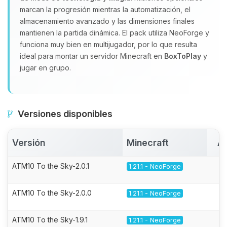
marcan la progresión mientras la automatización, el
almacenamiento avanzado y las dimensiones finales
mantienen la partida dinámica. El pack utiliza NeoForge y
funciona muy bien en multijugador, por lo que resulta
ideal para montar un servidor Minecraft en
BoxToPlay
y
jugar en grupo.
Versiones disponibles
Versión
Minecraft
Ac
ATM10 To the Sky-2.0.1
1.21.1 - NeoForge
ATM10 To the Sky-2.0.0
1.21.1 - NeoForge
ATM10 To the Sky-1.9.1
1.21.1 - NeoForge