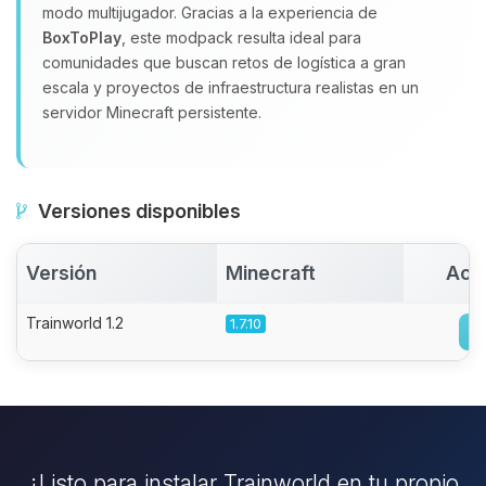
modo multijugador. Gracias a la experiencia de
BoxToPlay
, este modpack resulta ideal para
comunidades que buscan retos de logística a gran
escala y proyectos de infraestructura realistas en un
servidor Minecraft persistente.
Versiones disponibles
Versión
Minecraft
Act
Trainworld 1.2
1.7.10
¿Listo para instalar Trainworld en tu propio