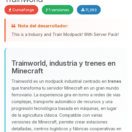
CurseForge
1 versiones
11,263
Yupi, por fin alguien con quien
Nota del desarrollador:
hablar! Soy Choupy, tu pequeno
This is a Indusry and Train Modpack! With Server Pack!
asistente de BoxToPlay. Cuentame
que necesitas y moveré mis
pequenos circuitos para ayudarte.
08/08/2026 14:36
Trainworld, industria y trenes en
Minecraft
Trainworld es un modpack industrial centrado en
trenes
que transforma tu servidor Minecraft en un gran mundo
ferroviario. La experiencia gira en torno a redes de vías
complejas, transporte automático de recursos y una
progresión tecnológica basada en máquinas, en lugar
de la agricultura clásica. Compatible con varias
versiones de Minecraft, permite crear estaciones
detalladas, centros logísticos y fábricas cooperativas en