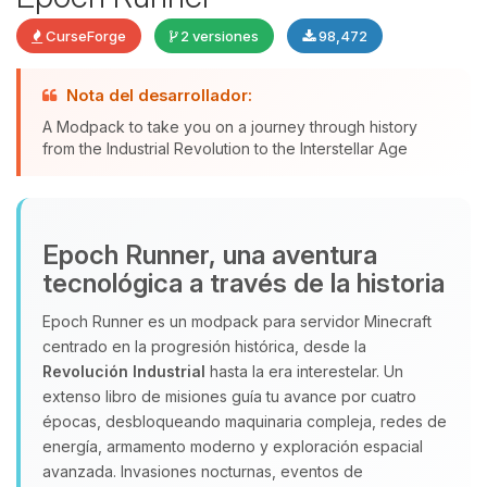
CurseForge
2 versiones
98,472
Nota del desarrollador:
Yupi, por fin alguien con quien
A Modpack to take you on a journey through history
hablar! Soy Choupy, tu pequeno
from the Industrial Revolution to the Interstellar Age
asistente de BoxToPlay. Cuentame
que necesitas y moveré mis
pequenos circuitos para ayudarte.
09/08/2026 09:39
Epoch Runner, una aventura
tecnológica a través de la historia
Epoch Runner es un modpack para servidor Minecraft
centrado en la progresión histórica, desde la
Revolución Industrial
hasta la era interestelar. Un
extenso libro de misiones guía tu avance por cuatro
épocas, desbloqueando maquinaria compleja, redes de
energía, armamento moderno y exploración espacial
avanzada. Invasiones nocturnas, eventos de