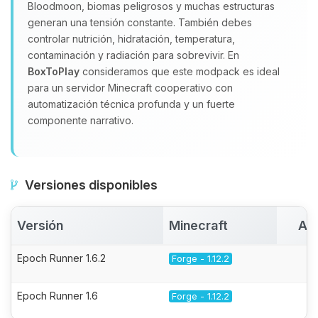
Bloodmoon, biomas peligrosos y muchas estructuras
generan una tensión constante. También debes
controlar nutrición, hidratación, temperatura,
contaminación y radiación para sobrevivir. En
BoxToPlay
consideramos que este modpack es ideal
para un servidor Minecraft cooperativo con
automatización técnica profunda y un fuerte
componente narrativo.
Versiones disponibles
Versión
Minecraft
Ac
Epoch Runner 1.6.2
Forge - 1.12.2
Epoch Runner 1.6
Forge - 1.12.2