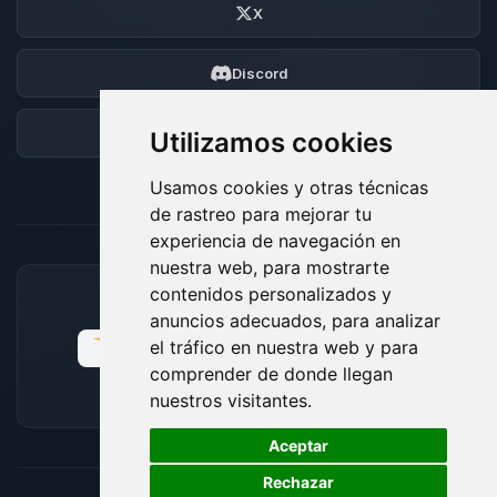
X
Discord
Foro
Utilizamos cookies
Usamos cookies y otras técnicas
de rastreo para mejorar tu
experiencia de navegación en
nuestra web, para mostrarte
contenidos personalizados y
MÉTODOS DE PAGO ACEPTADOS
anuncios adecuados, para analizar
el tráfico en nuestra web y para
comprender de donde llegan
nuestros visitantes.
🍪
Aceptar
Rechazar