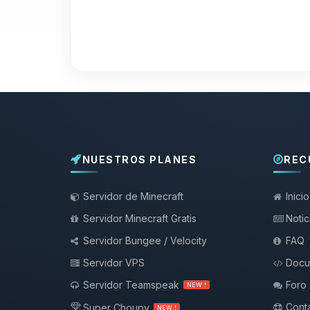
NUESTROS PLANES
REC
Servidor de Minecraft
Inicio
Servidor Minecraft Gratis
Notic
Servidor Bungee / Velocity
FAQ
Servidor VPS
Docu
Servidor Teamspeak
Foro
NEW !
Conta
Super Choupy
NEW !