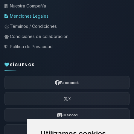
Nuestra Compañía
Menciones Legales
Términos / Condiciones
Condiciones de colaboración
Política de Privacidad
SÍGUENOS
Facebook
X
Discord
Foro
Utilizamos cookies