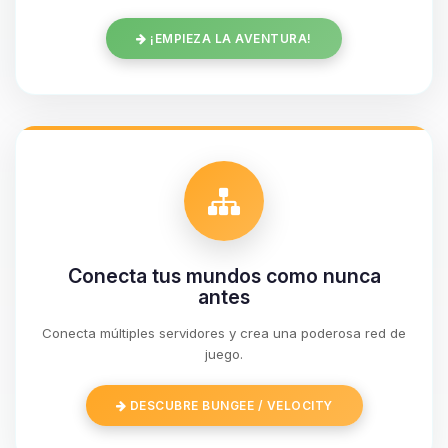
¡EMPIEZA LA AVENTURA!
Conecta tus mundos como nunca
antes
Conecta múltiples servidores y crea una poderosa red de
Yupi, por fin alguien con quien
juego.
hablar! Soy Choupy, tu pequeno
asistente de BoxToPlay. Cuentame
DESCUBRE BUNGEE / VELOCITY
que necesitas y moveré mis
pequenos circuitos para ayudarte.