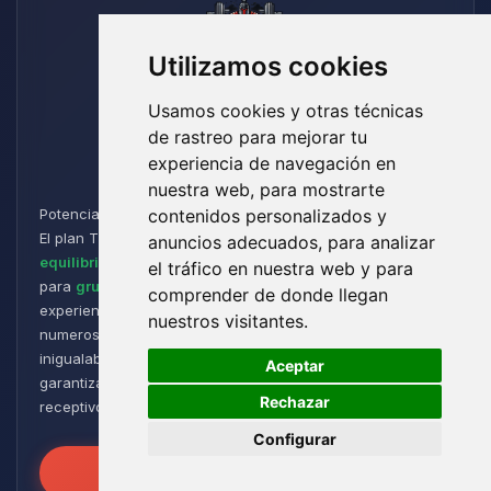
Utilizamos cookies
Usamos cookies y otras técnicas
de rastreo para mejorar tu
Titan
experiencia de navegación en
nuestra web, para mostrarte
Potencia y Resistencia para los Aventureros de Minecraft:
contenidos personalizados y
El plan Titan está diseñado para jugadores que buscan un
anuncios adecuados, para analizar
equilibrio perfecto entre rendimiento y flexibilidad
. Ideal
el tráfico en nuestra web y para
para
grupos de tamaño medio a grande
, ofrece una
comprender de donde llegan
experiencia de juego fluida y receptiva, incluso con
nuestros visitantes.
numerosos plugins y modpacks. Disfruta de una estabilidad
🍪
inigualable para sesiones de juego intensas y prolongadas,
Aceptar
garantizando que tus mundos permanezcan robustos y
Rechazar
receptivos!
Configurar
Desata el Poder