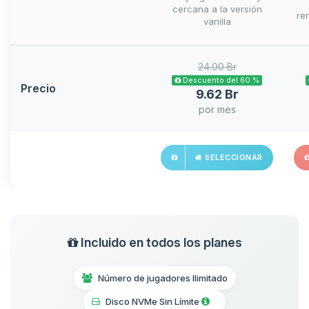
cercana a la versión
ren
vanilla
24.00 Br
Descuento del 60 %
Precio
9.62 Br
por mes
SELECCIONAR
Incluido en todos los planes
Número de jugadores Ilimitado
Disco NVMe Sin Límite