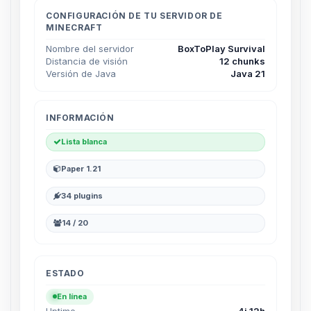
hablar! Soy Choupy, tu pequeno
asistente de BoxToPlay. Cuentame
CONFIGURACIÓN DE TU SERVIDOR DE
MINECRAFT
que necesitas y moveré mis
pequenos circuitos para ayudarte.
Nombre del servidor
BoxToPlay Survival
Distancia de visión
12 chunks
08/08/2026 09:41
Versión de Java
Java 21
INFORMACIÓN
Lista blanca
Paper 1.21
34 plugins
14 / 20
ESTADO
En línea
Uptime
4j 12h