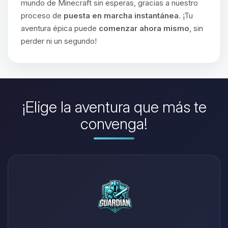
mundo de Minecraft sin esperas, gracias a nuestro
proceso de
puesta en marcha instantánea
. ¡Tu
aventura épica puede
comenzar ahora mismo
, sin
perder ni un segundo!
¡Elige la aventura que más te
convenga!