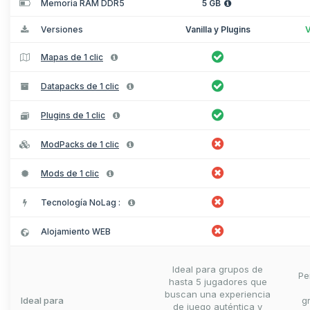
Memoria RAM DDR5
5 GB
Versiones
Vanilla y Plugins
V
Mapas de 1 clic
Datapacks de 1 clic
Plugins de 1 clic
ModPacks de 1 clic
Mods de 1 clic
Tecnología NoLag :
Alojamiento WEB
Ideal para grupos de
Pe
hasta 5 jugadores que
buscan una experiencia
Ideal para
g
de juego auténtica y