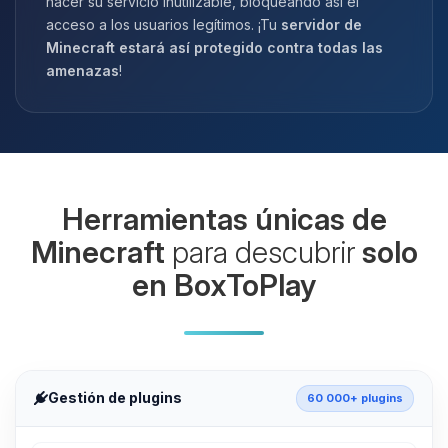
hacer su servicio inutilizable, bloqueando así el
acceso a los usuarios legítimos. ¡Tu
servidor de
Minecraft estará así protegido contra todas las
amenazas
!
Herramientas únicas de
Minecraft
para descubrir
solo
en BoxToPlay
Gestión de plugins
60 000+ plugins