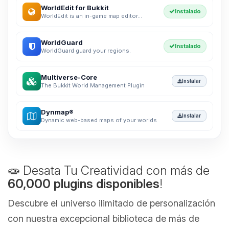
WorldEdit for Bukkit
Instalado
WorldEdit is an in-game map editor...
WorldGuard
Instalado
WorldGuard guard your regions.
Multiverse-Core
Instalar
The Bukkit World Management Plugin
Dynmap®
Instalar
Dynamic web-based maps of your worlds
🧫 Desata Tu Creatividad con más de
60,000 plugins disponibles
!
Descubre el universo ilimitado de personalización
con nuestra excepcional biblioteca de más de