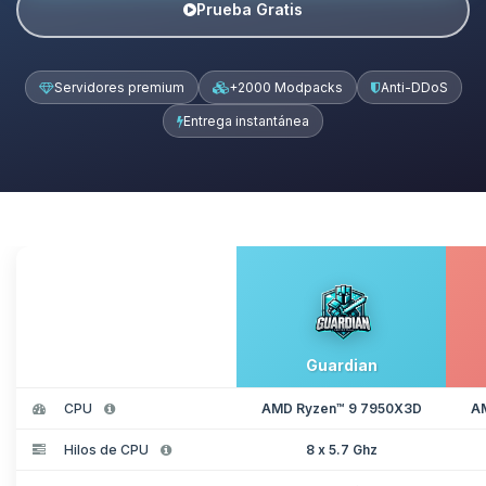
Prueba Gratis
Servidores premium
+2000 Modpacks
Anti-DDoS
Entrega instantánea
Guardian
CPU
AMD Ryzen™ 9 7950X3D
A
Hilos de CPU
8 x 5.7 Ghz