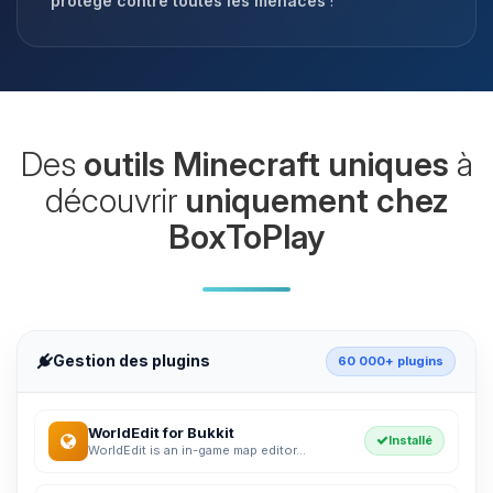
protégé contre toutes les menaces
!
Des
outils Minecraft uniques
à
découvrir
uniquement chez
BoxToPlay
Gestion des plugins
60 000+ plugins
WorldEdit for Bukkit
Installé
WorldEdit is an in-game map editor...