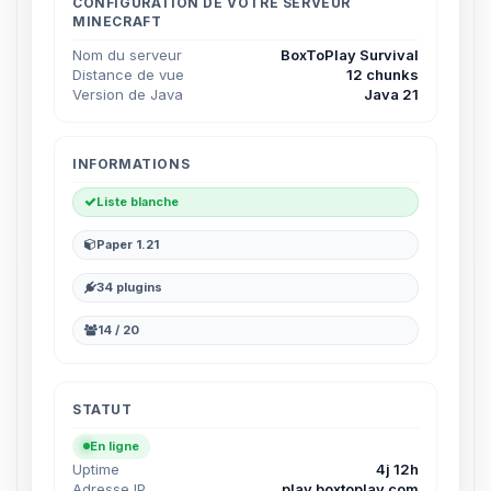
parler ! Moi c’est Choupy, ton petit
CONFIGURATION DE VOTRE SERVEUR
MINECRAFT
assistant BoxToPlay. Dis-moi ce dont
tu as besoin et je vais remuer mes
Nom du serveur
BoxToPlay Survival
petits circuits pour t’aider.
Distance de vue
12 chunks
Version de Java
Java 21
10/08/2026 à 01:18
INFORMATIONS
Liste blanche
Paper 1.21
34 plugins
14 / 20
STATUT
En ligne
Uptime
4j 12h
Adresse IP
play.boxtoplay.com