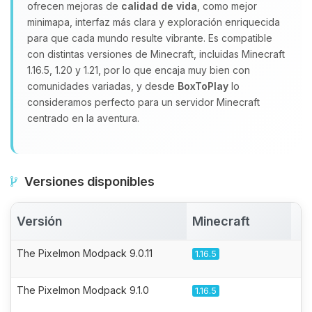
ofrecen mejoras de
calidad de vida
, como mejor
minimapa, interfaz más clara y exploración enriquecida
para que cada mundo resulte vibrante. Es compatible
con distintas versiones de Minecraft, incluidas Minecraft
1.16.5, 1.20 y 1.21, por lo que encaja muy bien con
comunidades variadas, y desde
BoxToPlay
lo
consideramos perfecto para un servidor Minecraft
centrado en la aventura.
Versiones disponibles
Versión
Minecraft
A
The Pixelmon Modpack 9.0.11
1.16.5
The Pixelmon Modpack 9.1.0
1.16.5