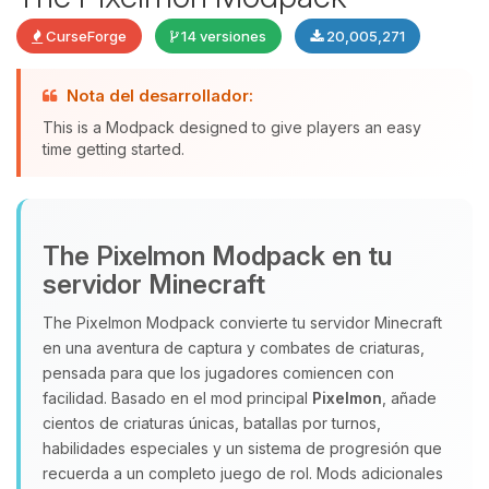
CurseForge
14 versiones
20,005,271
Nota del desarrollador:
This is a Modpack designed to give players an easy
time getting started.
Yupi, por fin alguien con quien
The Pixelmon Modpack en tu
hablar! Soy Choupy, tu pequeno
servidor Minecraft
asistente de BoxToPlay. Cuentame
que necesitas y moveré mis
The Pixelmon Modpack convierte tu servidor Minecraft
pequenos circuitos para ayudarte.
en una aventura de captura y combates de criaturas,
06/08/2026 08:29
pensada para que los jugadores comiencen con
facilidad. Basado en el mod principal
Pixelmon
, añade
cientos de criaturas únicas, batallas por turnos,
habilidades especiales y un sistema de progresión que
recuerda a un completo juego de rol. Mods adicionales