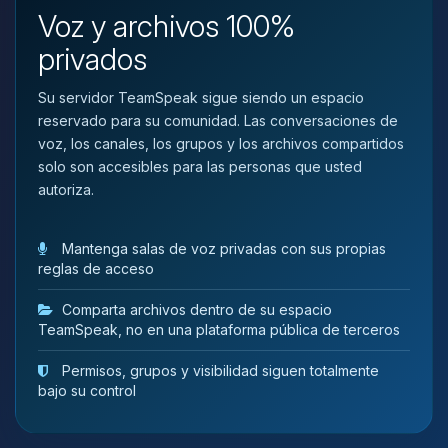
que necesitas y moveré mis
Voz y archivos 100%
pequenos circuitos para ayudarte.
privados
07/08/2026 06:58
Su servidor TeamSpeak sigue siendo un espacio
reservado para su comunidad. Las conversaciones de
voz, los canales, los grupos y los archivos compartidos
solo son accesibles para las personas que usted
autoriza.
Mantenga salas de voz privadas con sus propias
reglas de acceso
Comparta archivos dentro de su espacio
TeamSpeak, no en una plataforma pública de terceros
Permisos, grupos y visibilidad siguen totalmente
bajo su control