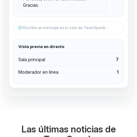
Gracias.
Editar permisos
Editar permisos
Escribe un mensaje en tu sala de TeamSpeak...
Expulsar del canal
Vista previa en directo
Sala principal
7
Moderador en línea
1
Las últimas noticias de