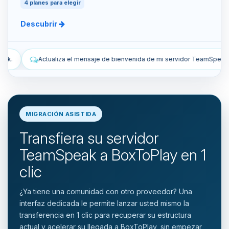
4 planes para elegir
Descubrir
e bienvenida de mi servidor TeamSpeak.
Lista los snapshots manual
MIGRACIÓN ASISTIDA
Transfiera su servidor
TeamSpeak a BoxToPlay en 1
clic
¿Ya tiene una comunidad con otro proveedor? Una
interfaz dedicada le permite lanzar usted mismo la
transferencia en 1 clic para recuperar su estructura
actual y acelerar su llegada a BoxToPlay, sin empezar