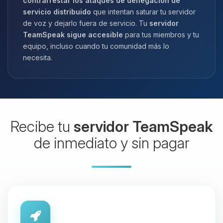
contrarrestar los ataques de denegación de
servicio distribuido
que intentan saturar tu servidor
de voz y dejarlo fuera de servicio. Tu
servidor
TeamSpeak sigue accesible
para tus miembros y tu
equipo, incluso cuando tu comunidad más lo
necesita.
Recibe tu
servidor TeamSpeak
de inmediato y sin pagar