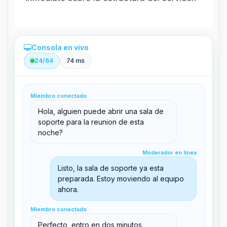
Consola en vivo
24/64
74 ms
Administración directa desde el panel
Miembro conectado
clid 42
Hola, alguien puede abrir una sala de
soporte para la reunion de esta
noche?
Moderador en línea
Moderador en línea
support@boxtoplay.com
Listo, la sala de soporte ya esta
Sala principal
preparada. Estoy moviendo al equipo
ahora.
Miembro conectado
Sala de soporte
Miembro conectado
Perfecto, entro en dos minutos.