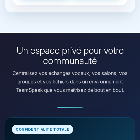
Un espace privé pour votre
communauté
Centralisez vos échanges vocaux, vos salons, vos
groupes et vos fichiers dans un environnement
TeamSpeak que vous maîtrisez de bout en bout.
Youpi, enfin quelqu’un pour me
CONFIDENTIALITÉ TOTALE
parler ! Moi c’est Choupy, ton petit
assistant BoxToPlay. Dis-moi ce dont