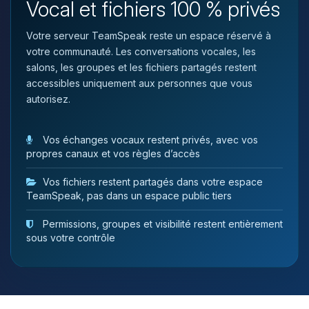
Vocal et fichiers 100 % privés
tu as besoin et je vais remuer mes
petits circuits pour t’aider.
Votre serveur TeamSpeak reste un espace réservé à
08/08/2026 à 03:55
votre communauté. Les conversations vocales, les
salons, les groupes et les fichiers partagés restent
accessibles uniquement aux personnes que vous
autorisez.
Vos échanges vocaux restent privés, avec vos
propres canaux et vos règles d’accès
Vos fichiers restent partagés dans votre espace
TeamSpeak, pas dans un espace public tiers
Permissions, groupes et visibilité restent entièrement
sous votre contrôle