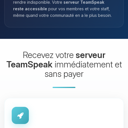
rendre indisponible. Votre
serveur TeamSpeak
reste accessible
pour vos membres et votre staff,
même quand votre communauté en a le plus besoin.
Recevez votre
serveur
TeamSpeak
immédiatement et
sans payer