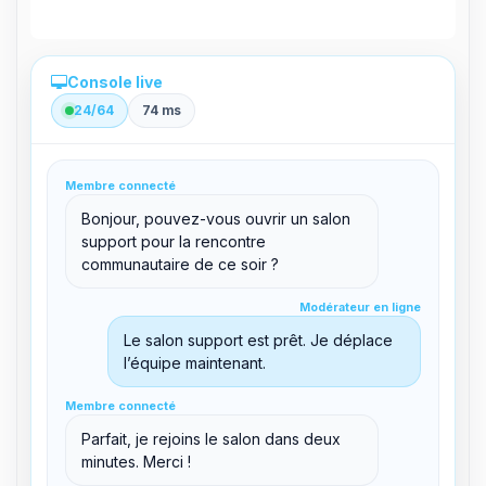
Console live
24/64
74 ms
Administration directe depuis le panel
Membre connecté
clid 42
Bonjour, pouvez-vous ouvrir un salon
support pour la rencontre
communautaire de ce soir ?
Modérateur en ligne
Modérateur en ligne
support@boxtoplay.com
Salon principal
Le salon support est prêt. Je déplace
l’équipe maintenant.
Membre connecté
Membre connecté
Salon support
Parfait, je rejoins le salon dans deux
minutes. Merci !