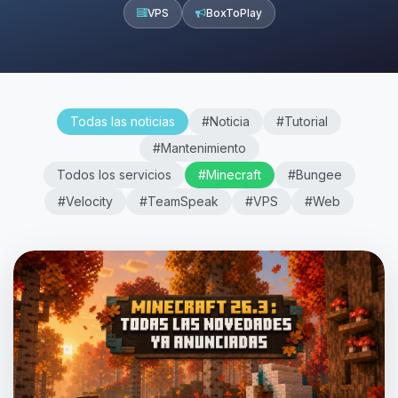
VPS
BoxToPlay
Todas las noticias
#Noticia
#Tutorial
#Mantenimiento
Todos los servicios
#Minecraft
#Bungee
#Velocity
#TeamSpeak
#VPS
#Web