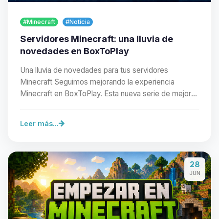
#Minecraft
#Noticia
Servidores Minecraft: una lluvia de
novedades en BoxToPlay
Una lluvia de novedades para tus servidores
Minecraft Seguimos mejorando la experiencia
Minecraft en BoxToPlay. Esta nueva serie de mejoras
facilita…
Leer más...
Yupi, por fin alguien con quien
28
hablar! Soy Choupy, tu pequeno
JUN
asistente de BoxToPlay. Cuentame
que necesitas y moveré mis
pequenos circuitos para ayudarte.
07/08/2026 21:27