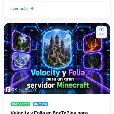
Leer más...
01
JUN
#Minecraft
#Noticia
Velocity y Folia en BoxToPlay para