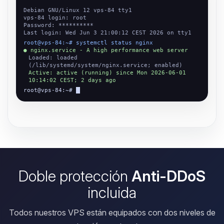
Debian GNU/Linux 12 vps-84 tty1
vps-84 login: root
Password: **********
Last login: Wed Jun 3 21:00:12 CEST 2026 on tty1
root@vps-84:~# systemctl status nginx
● nginx.service - A high performance web server
Loaded: loaded
(/lib/systemd/system/nginx.service; enabled)
Active: active (running) since Mon 2026-06-01
10:14:02 CEST; 2 days ago
root@vps-84:~#
Doble protección
Anti-DDoS
incluida
Todos nuestros VPS están equipados con dos niveles de