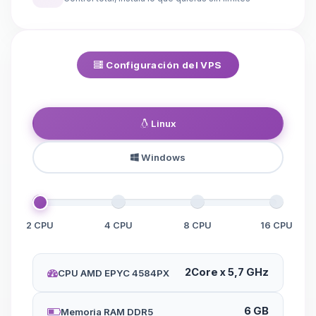
Configuración del VPS
Linux
Windows
2 CPU
4 CPU
8 CPU
16 CPU
2Core x 5,7 GHz
CPU AMD EPYC 4584PX
6 GB
Memoria RAM DDR5