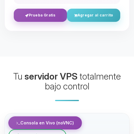
Prueba Gratis
Agregar al carrito
Yupi, por fin alguien con quien
Tu
servidor VPS
totalmente
hablar! Soy Choupy, tu pequeno
asistente de BoxToPlay. Cuentame
bajo control
que necesitas y moveré mis
pequenos circuitos para ayudarte.
08/08/2026 03:18
Consola en Vivo (noVNC)