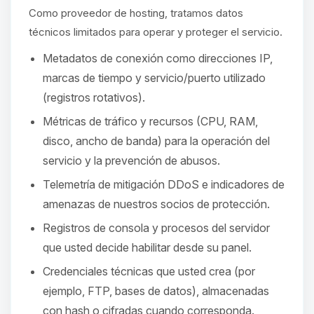
hablar! Soy Choupy, tu pequeno
Como proveedor de hosting, tratamos datos
asistente de BoxToPlay. Cuentame
que necesitas y moveré mis
técnicos limitados para operar y proteger el servicio.
pequenos circuitos para ayudarte.
Metadatos de conexión como direcciones IP,
08/08/2026 15:03
marcas de tiempo y servicio/puerto utilizado
(registros rotativos).
Métricas de tráfico y recursos (CPU, RAM,
disco, ancho de banda) para la operación del
servicio y la prevención de abusos.
Telemetría de mitigación DDoS e indicadores de
amenazas de nuestros socios de protección.
Registros de consola y procesos del servidor
que usted decide habilitar desde su panel.
Credenciales técnicas que usted crea (por
ejemplo, FTP, bases de datos), almacenadas
con hash o cifradas cuando corresponda.