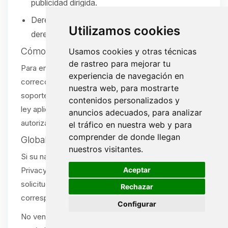
publicidad dirigida.
Derecho a no ser discriminado por ejercer sus
Utilizamos cookies
derechos.
Cómo ejercer sus derechos
Usamos cookies y otras técnicas
de rastreo para mejorar tu
Para enviar una solicitud (acceso, eliminación,
experiencia de navegación en
corrección, portabilidad u opt-out), abra un ticket de
nuestra web, para mostrarte
soporte:
/tickets
. Verificaremos su solicitud según la
contenidos personalizados y
ley aplicable. Se aceptan solicitudes por agente
anuncios adecuados, para analizar
autorizado con la debida prueba.
el tráfico en nuestra web y para
comprender de donde llegan
Global Privacy Control (GPC)
nuestros visitantes.
Si su navegador o extensión envía una señal Global
🍪
Aceptar
Privacy Control (GPC), la tratamos como una
solicitud de exclusión de venta/compartir cuando
Rechazar
corresponda.
Configurar
No vendemos ni compartimos información personal