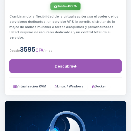
Hasta
-60 %
Combinando la
flexibilidad
de la
virtualización
con el
poder
de los
servidores dedicados
, un
servidor VPS
le permite disfrutar de lo
mejor de ambos mundos
a tarifas
asequibles
y
personalizadas
.
Usted dispone de
recursos dedicados
y un
control total
de su
servidor
.
3595
CFA
Desde
/ mes
Descubrir
Virtualización KVM
Linux / Windows
Docker