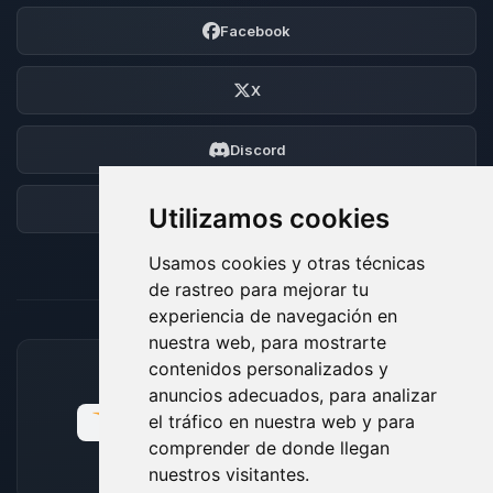
Facebook
X
Discord
Foro
Utilizamos cookies
Usamos cookies y otras técnicas
de rastreo para mejorar tu
experiencia de navegación en
nuestra web, para mostrarte
contenidos personalizados y
MÉTODOS DE PAGO ACEPTADOS
anuncios adecuados, para analizar
el tráfico en nuestra web y para
comprender de donde llegan
nuestros visitantes.