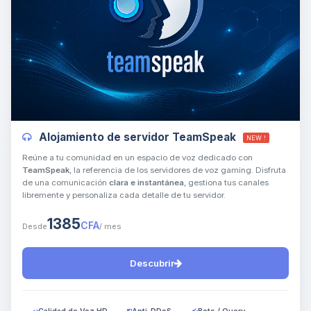
Yupi, por fin alguien con quien
hablar! Soy Choupy, tu pequeno
asistente de BoxToPlay. Cuentame
Alojamiento de servidor TeamSpeak
NEW !
que necesitas y moveré mis
pequenos circuitos para ayudarte.
Reúne a tu comunidad en un espacio de voz dedicado con
TeamSpeak
, la referencia de los servidores de voz gaming. Disfruta
07/08/2026 19:48
de una comunicación
clara e instantánea
, gestiona tus canales
libremente y personaliza cada detalle de tu servidor.
1385
CFA
Desde
/ mes
Descubrir