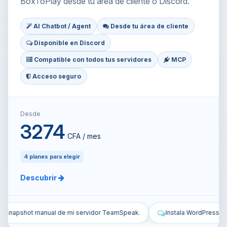
BoxToPlay desde tu área de cliente o Discord.
AI Chatbot / Agent
Desde tu área de cliente
Disponible en Discord
Compatible con todos tus servidores
MCP
Acceso seguro
Desde
3274
CFA / mes
4 planes para elegir
Descubrir
ak.
Instala WordPress en mi VPS y configúralo.
Protege mi VP