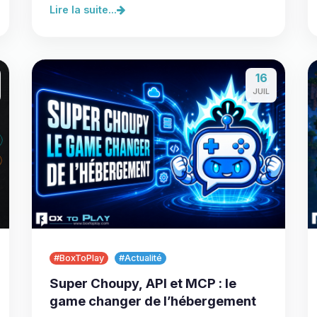
Lire la suite...
16
JUIL
#BoxToPlay
#Actualité
Super Choupy, API et MCP : le
game changer de l’hébergement