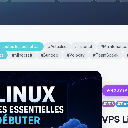
Toutes les actualités
#Actualité
#Tutoriel
#Maintenance
es
#Minecraft
#Bungee
#Velocity
#TeamSpeak
NOUVEA
#VPS
#Tuto
VPS L