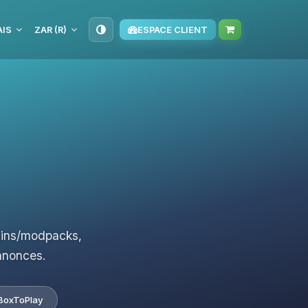
IS
ZAR (R)
ESPACE CLIENT
ugins/modpacks,
nnonces.
BoxToPlay