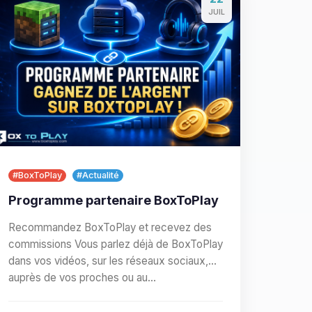
JUIL
#BoxToPlay
#Actualité
Programme partenaire BoxToPlay
Recommandez BoxToPlay et recevez des
commissions Vous parlez déjà de BoxToPlay
dans vos vidéos, sur les réseaux sociaux,
auprès de vos proches ou au…