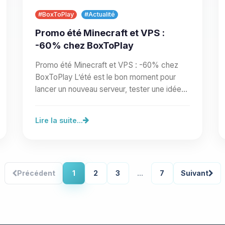
#BoxToPlay
#Actualité
Promo été Minecraft et VPS :
-60% chez BoxToPlay
Promo été Minecraft et VPS : -60% chez
BoxToPlay L’été est le bon moment pour
lancer un nouveau serveur, tester une idée
de communauté ou préparer un…
Lire la suite...
Précédent
1
2
3
...
7
Suivant