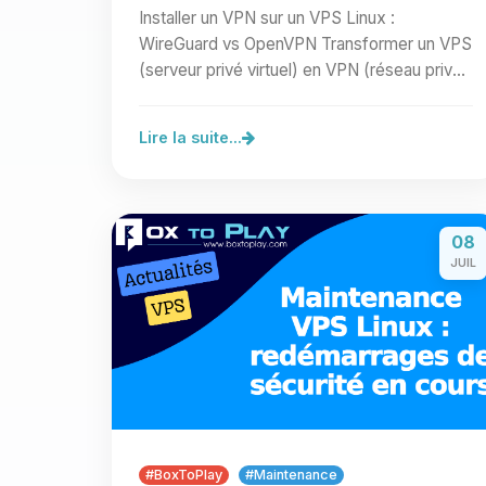
Installer un VPN sur un VPS Linux :
WireGuard vs OpenVPN Transformer un VPS
(serveur privé virtuel) en VPN (réseau privé
virtuel) permet de sécuriser…
Lire la suite...
08
JUIL
#BoxToPlay
#Maintenance