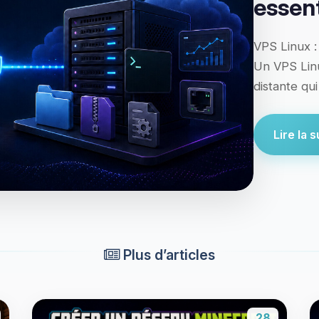
essent
VPS Linux :
Un VPS Linu
distante qu
Lire la su
Plus d’articles
28