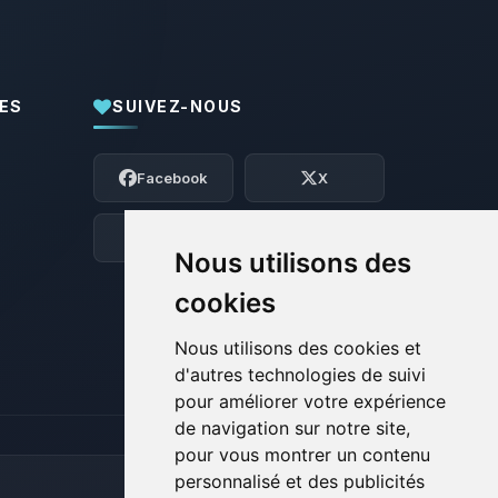
ES
SUIVEZ-NOUS
Youpi, enfin quelqu’un pour me parler !
Moi c’est Choupy, ton petit assistant
Facebook
X
BoxToPlay. Dis-moi ce dont tu as besoin
et je vais remuer mes petits circuits
pour t’aider.
Discord
Forum
Nous utilisons des
08/08/2026 à 09:17
cookies
Nous utilisons des cookies et
d'autres technologies de suivi
pour améliorer votre expérience
de navigation sur notre site,
pour vous montrer un contenu
personnalisé et des publicités