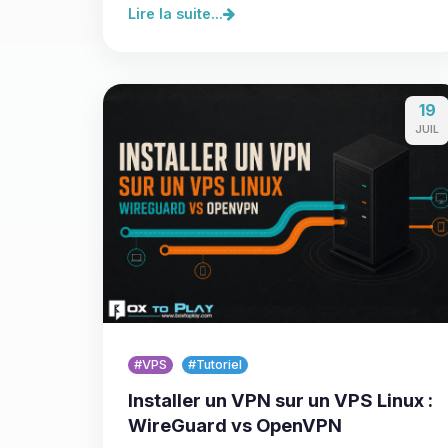
Lire la suite...
19
JUIL
#VPS
#Tutoriel
Installer un VPN sur un VPS Linux :
WireGuard vs OpenVPN