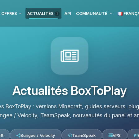
 OFFRES
ACTUALITÉS
API
COMMUNAUTÉ
FRANÇA
1
Actualités BoxToPlay
s BoxToPlay : versions Minecraft, guides serveurs, pl
ngee / Velocity, TeamSpeak, nouveautés du panel et a
ft
Bungee / Velocity
TeamSpeak
VPS