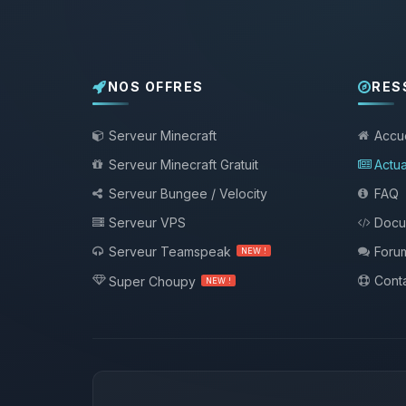
NOS OFFRES
RES
Serveur Minecraft
Accue
Serveur Minecraft Gratuit
Actua
Serveur Bungee / Velocity
FAQ
Serveur VPS
Docu
Serveur Teamspeak
Foru
NEW !
Conta
Super Choupy
NEW !