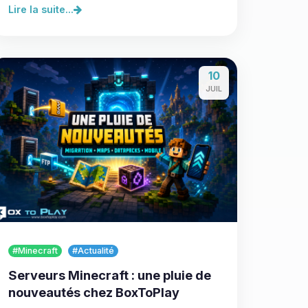
Lire la suite...
10
JUIL
#Minecraft
#Actualité
Serveurs Minecraft : une pluie de
nouveautés chez BoxToPlay