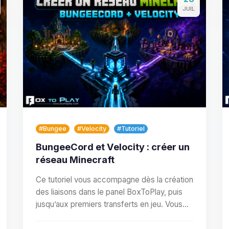
JUIL
#Bungee
#Velocity
#Tutoriel
BungeeCord et Velocity : créer un
réseau Minecraft
Ce tutoriel vous accompagne dès la création
des liaisons dans le panel BoxToPlay, puis
jusqu’aux premiers transferts en jeu. Vous
allez définir le…