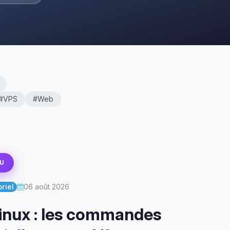
#VPS
#Web
U
riel
06 août 2026
inux : les commandes