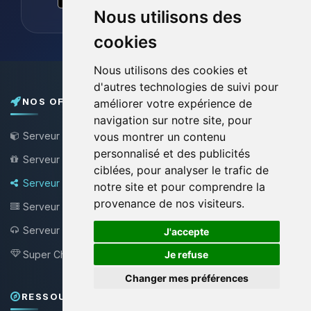
Nous utilisons des
cookies
Nous utilisons des cookies et
d'autres technologies de suivi pour
NOS OFFRES
améliorer votre expérience de
navigation sur notre site, pour
Serveur Minecraft
vous montrer un contenu
personnalisé et des publicités
Serveur Minecraft Gratuit
ciblées, pour analyser le trafic de
Serveur Bungee / Velocity
notre site et pour comprendre la
provenance de nos visiteurs.
Serveur VPS
🍪
Serveur Teamspeak
J'accepte
NEW !
Super Choupy
Je refuse
NEW !
Changer mes préférences
RESSOURCES & SUPPORT