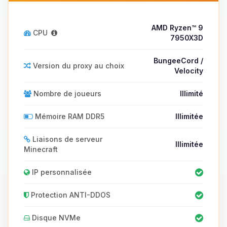
AMD Ryzen™ 9
CPU
7950X3D
BungeeCord /
Version du proxy au choix
Velocity
Nombre de joueurs
Illimité
Mémoire RAM DDR5
Illimitée
Liaisons de serveur
Illimitée
Minecraft
IP personnalisée
Protection ANTI-DDOS
Disque NVMe