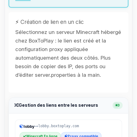
parler ! Moi c’est Choupy, ton petit
assistant BoxToPlay. Dis-moi ce dont
tu as besoin et je vais remuer mes
petits circuits pour t’aider.
⚡ Création de lien en un clic
07/08/2026 à 06:22
Sélectionnez un serveur Minecraft hébergé
chez BoxToPlay : le lien est créé et la
configuration proxy appliquée
automatiquement des deux côtés. Plus
besoin de copier des IP, des ports ou
d’éditer server.properties à la main.
Gestion des liens entre les serveurs
3
lobby
lobby.boxtoplay.com
Minecraft En ligne
Proxy compatible