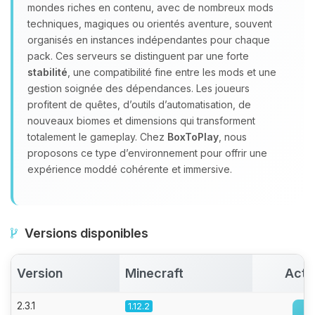
Youpi, enfin quelqu’un pour me
mondes riches en contenu, avec de nombreux mods
parler ! Moi c’est Choupy, ton petit
techniques, magiques ou orientés aventure, souvent
assistant BoxToPlay. Dis-moi ce dont
organisés en instances indépendantes pour chaque
tu as besoin et je vais remuer mes
pack. Ces serveurs se distinguent par une forte
petits circuits pour t’aider.
stabilité
, une compatibilité fine entre les mods et une
06/08/2026 à 20:56
gestion soignée des dépendances. Les joueurs
profitent de quêtes, d’outils d’automatisation, de
nouveaux biomes et dimensions qui transforment
totalement le gameplay. Chez
BoxToPlay
, nous
proposons ce type d’environnement pour offrir une
expérience moddé cohérente et immersive.
Versions disponibles
Version
Minecraft
Acti
2.3.1
1.12.2